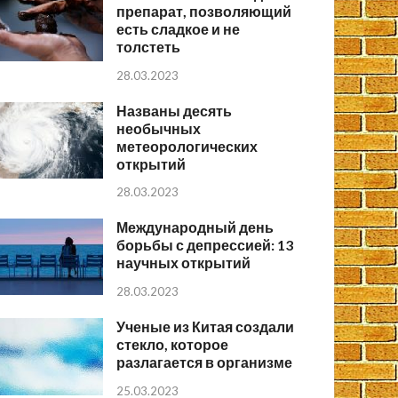
препарат, позволяющий
есть сладкое и не
толстеть
28.03.2023
Названы десять
необычных
метеорологических
открытий
28.03.2023
Международный день
борьбы с депрессией: 13
научных открытий
28.03.2023
Ученые из Китая создали
стекло, которое
разлагается в организме
25.03.2023