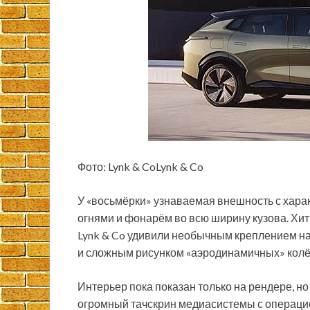
Фото: Lynk & CoLynk & Co
У «восьмёрки» узнаваемая внешность с ха
огнями и фонарём во всю ширину кузова. Хи
Lynk & Co удивили необычным креплением н
и сложным рисунком «аэродинамичных» колё
Интерьер пока показан только на рендере, н
огромный тачскрин медиасистемы с операцио