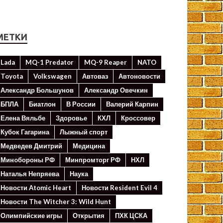
МЕТКИ
Lada
MQ-1 Predator
MQ-9 Reaper
NATO
Toyota
Volkswagen
Автоваз
Автоновости
Александр Большунов
Александр Овечкин
БПЛА
Биатлон
В России
Валерий Карпин
Елена Вяльбе
Здоровье
КХЛ
Кроссовер
Кубок Гагарина
Лыжный спорт
Медведев Дмитрий
Медицина
Минoбороны РФ
Минпромторг РФ
НХЛ
Наталья Непряева
Наука
Новости Atomic Heart
Новости Resident Evil 4
Новости The Witcher 3: Wild Hunt
Олимпийские игры
Открытия
ПХК ЦСКА