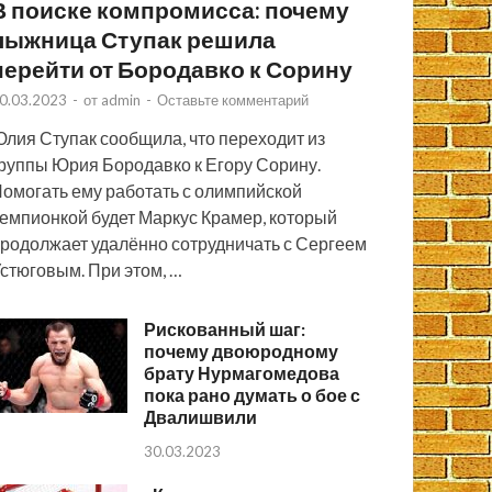
В поиске компромисса: почему
лыжница Ступак решила
перейти от Бородавко к Сорину
0.03.2023
-
от
admin
-
Оставьте комментарий
лия Ступак сообщила, что переходит из
руппы Юрия Бородавко к Егору Сорину.
омогать ему работать с олимпийской
емпионкой будет Маркус Крамер, который
родолжает удалённо сотрудничать с Сергеем
стюговым. При этом, …
Рискованный шаг:
почему двоюродному
брату Нурмагомедова
пока рано думать о бое с
Двалишвили
30.03.2023