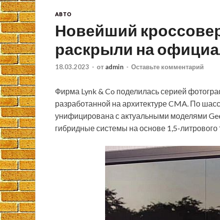
АВТО
Новейший кроссовер о
раскрыли на официа
18.03.2023
-
от
admin
-
Оставьте комментарий
Фирма Lynk & Co поделилась серией фотогра
разработанной на архитектуре CMA. По шасси
унифицирована с актуальными моделями Geel
гибридные системы на основе 1,5-литрового 