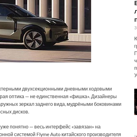
3
Ю
г
П
ч
п
У
рактерными двухсекционными дневными ходовыми
трая оптика — не единственная «фишка». Дизайнеры
аружных зеркал заднего вида, мудрёными боковинами
сных дисков.
о уже понятно — весь интерфейс «завязан» на
нной системой Flyme Auto китайского производителя