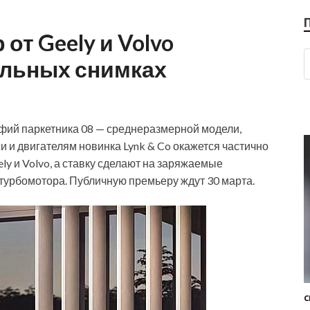
т Geely и Volvo
льных снимках
фий паркетника 08 — среднеразмерной модели,
 и двигателям новинка Lynk & Co окажется частично
y и Volvo, а ставку сделают на заряжаемые
турбомотора. Публичную премьеру ждут 30 марта.
С