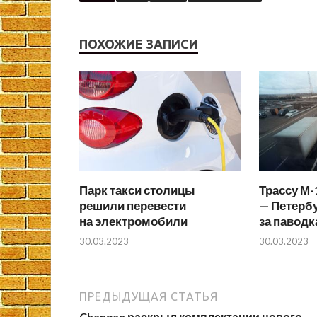
ПОХОЖИЕ ЗАПИСИ
Парк такси столицы
Трассу М-
решили перевести
— Петербу
на электромобили
за паводк
30.03.2023
30.03.2023
ПРЕДЫДУЩАЯ СТАТЬЯ
Changan раскрыл комплектации нового