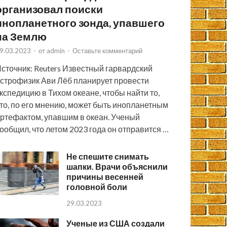
организовал поиски
инопланетного зонда, упавшего
на Землю
9.03.2023
-
от
admin
-
Оставьте комментарий
сточник: Reuters Известный гарвардский
строфизик Ави Лёб планирует провести
кспедицию в Тихом океане, чтобы найти то,
то, по его мнению, может быть инопланетным
ртефактом, упавшим в океан. Ученый
ообщил, что летом 2023 года он отправится …
Не спешите снимать
шапки. Врачи объяснили
причины весенней
головной боли
29.03.2023
Ученые из США создали