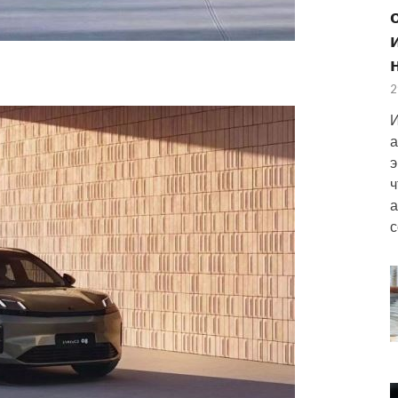
2
И
а
э
ч
а
с