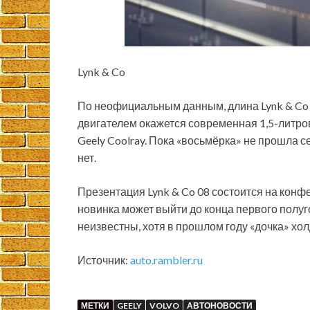
Lynk & Co
По неофициальным данным, длина Lynk & Co 0
двигателем окажется современная 1,5-литро
Geely Coolray. Пока «восьмёрка» не прошла с
нет.
Презентация Lynk & Co 08 состоится на конф
новинка может выйти до конца первого полуг
неизвестны, хотя в прошлом году «дочка» хол
Источник:
auto.rambler.ru
МЕТКИ
GEELY
VOLVO
АВТОНОВОСТИ