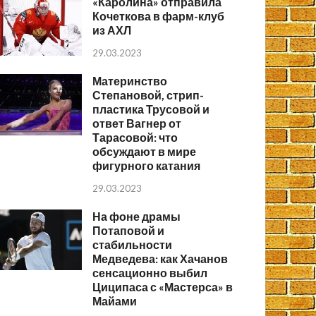
«Каролина» отправила
Кочеткова в фарм-клуб
из АХЛ
29.03.2023
Материнство
Степановой, стрип-
пластика Трусовой и
ответ Вагнер от
Тарасовой: что
обсуждают в мире
фигурного катания
29.03.2023
На фоне драмы
Потаповой и
стабильности
Медведева: как Хачанов
сенсационно выбил
Циципаса с «Мастерса» в
Майами