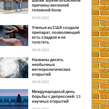
шапки. Врачи объяснили
причины весенней
головной боли
29.03.2023
Ученые из США создали
препарат, позволяющий
есть сладкое и не
толстеть
28.03.2023
Названы десять
необычных
метеорологических
открытий
28.03.2023
Международный день
борьбы с депрессией: 13
научных открытий