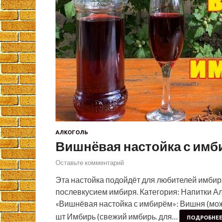
АЛКОГОЛЬ
Вишнёвая настойка с имб
Оставьте комментарий
Эта настойка подойдёт для любителей имбир
послевкусием имбиря. Категория: Напитки А
«Вишнёвая настойка с имбирём»: Вишня (мож
шт Имбирь (свежий имбирь. для…
ПОДРОБНЕ