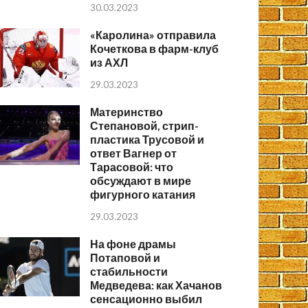
30.03.2023
«Каролина» отправила
Кочеткова в фарм-клуб
из АХЛ
29.03.2023
Материнство
Степановой, стрип-
пластика Трусовой и
ответ Вагнер от
Тарасовой: что
обсуждают в мире
фигурного катания
29.03.2023
На фоне драмы
Потаповой и
стабильности
Медведева: как Хачанов
сенсационно выбил