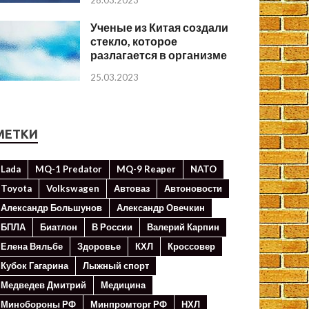
28.03.2023
Ученые из Китая создали
стекло, которое
разлагается в организме
25.03.2023
МЕТКИ
Lada
MQ-1 Predator
MQ-9 Reaper
NATO
Toyota
Volkswagen
Автоваз
Автоновости
Александр Большунов
Александр Овечкин
БПЛА
Биатлон
В России
Валерий Карпин
Елена Вяльбе
Здоровье
КХЛ
Кроссовер
Кубок Гагарина
Лыжный спорт
Медведев Дмитрий
Медицина
Минoбороны РФ
Минпромторг РФ
НХЛ