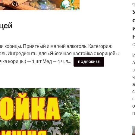
Н
цей
О
и корицы. Приятный и мягкий алкоголь. Категория:
оль Ингредиенты для «Яблочная настойка с корицей»:
И
ка корицы) — 1 шт Мед — 1 ч. л.…
а
ПОДРОБНЕЕ
э
ч
а
с
с
о
п