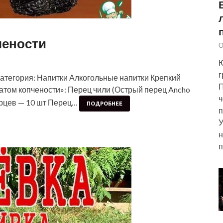
чености
О
Ю
г
Категория: Напитки Алкогольные напитки Крепкий
П
атом копчености»: Перец чили (Острый перец Ancho
ч
перцев — 10 шт Перец…
ПОДРОБНЕЕ
п
У
н
п