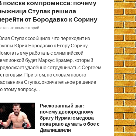
В поиске компромисса: почему
лыжница Ступак решила
перейти от Бородавко к Сорину
ставьте комментарий
лия Ступак сообщила, что переходит из
руппы Юрия Бородавко к Егору Сорину.
омогать ему работать с олимпийской
емпионкой будет Маркус Крамер, который
родолжает удалённо сотрудничать с Сергеем
стюговым. При этом, по словам нового
аставника Ступак, окончательное решение
о этому вопросу…
Рискованный шаг:
почему двоюродному
брату Нурмагомедова
пока рано думать о бое с
Двалишвили