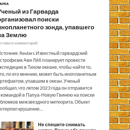
АУКА
Ученый из Гарварда
организовал поиски
инопланетного зонда, упавшего
на Землю
ставьте комментарий
сточник: Reuters Известный гарвардский
строфизик Ави Лёб планирует провести
кспедицию в Тихом океане, чтобы найти то,
то, по его мнению, может быть инопланетным
ртефактом, упавшим в океан. Ученый
ообщил, что летом 2023 года он отправится
 командой в Папуа-Новую Гвинею на поиски
бломков межзвездного метеорита. Объект
отерпел крушение…
Не спешите снимать