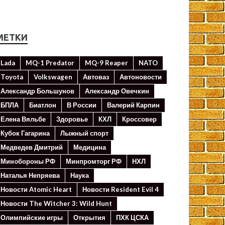
МЕТКИ
Lada
MQ-1 Predator
MQ-9 Reaper
NATO
Toyota
Volkswagen
Автоваз
Автоновости
Александр Большунов
Александр Овечкин
БПЛА
Биатлон
В России
Валерий Карпин
Елена Вяльбе
Здоровье
КХЛ
Кроссовер
Кубок Гагарина
Лыжный спорт
Медведев Дмитрий
Медицина
Минoбороны РФ
Минпромторг РФ
НХЛ
Наталья Непряева
Наука
Новости Atomic Heart
Новости Resident Evil 4
Новости The Witcher 3: Wild Hunt
Олимпийские игры
Открытия
ПХК ЦСКА