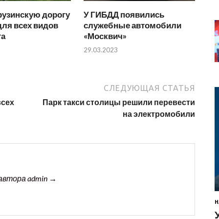
рузинскую дорогу
У ГИБДД появились
ля всех видов
служебные автомобили
та
«Москвич»
29.03.2023
СЛЕДУЮЩАЯ СТАТЬЯ
всех
Парк такси столицы решили перевести
на электромобили
автора admin →
Н