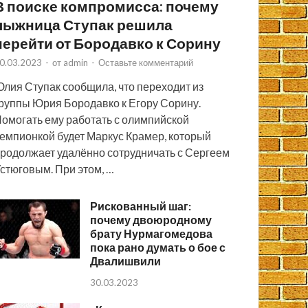
В поиске компромисса: почему
лыжница Ступак решила
перейти от Бородавко к Сорину
0.03.2023
-
от
admin
-
Оставьте комментарий
лия Ступак сообщила, что переходит из
руппы Юрия Бородавко к Егору Сорину.
омогать ему работать с олимпийской
емпионкой будет Маркус Крамер, который
родолжает удалённо сотрудничать с Сергеем
стюговым. При этом, …
Рискованный шаг:
почему двоюродному
брату Нурмагомедова
пока рано думать о бое с
Двалишвили
30.03.2023