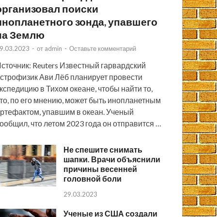
организовал поиски
инопланетного зонда, упавшего
на Землю
9.03.2023
-
от
admin
-
Оставьте комментарий
сточник: Reuters Известный гарвардский
строфизик Ави Лёб планирует провести
кспедицию в Тихом океане, чтобы найти то,
то, по его мнению, может быть инопланетным
ртефактом, упавшим в океан. Ученый
ообщил, что летом 2023 года он отправится …
Не спешите снимать
шапки. Врачи объяснили
причины весенней
головной боли
29.03.2023
Ученые из США создали