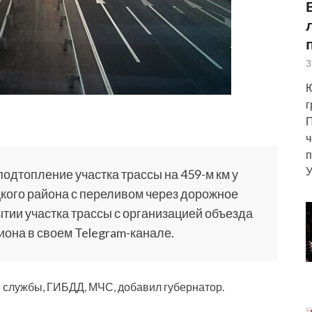
3
Ю
г
П
ч
п
У
подтопление участка трассы на 459-м км у
кого района с переливом через дорожное
тии участка трассы с организацией объезда
гиона в своем Telegram-канале.
 службы, ГИБДД, МЧС, добавил губернатор.