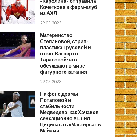
«Каролина» отправила
Кочеткова в фарм-клуб
из АХЛ
29.03.2023
Материнство
Степановой, стрип-
пластика Трусовой и
ответ Вагнер от
Тарасовой: что
обсуждают в мире
фигурного катания
29.03.2023
На фоне драмы
Потаповой и
стабильности
Медведева: как Хачанов
сенсационно выбил
Циципаса с «Мастерса» в
Майами