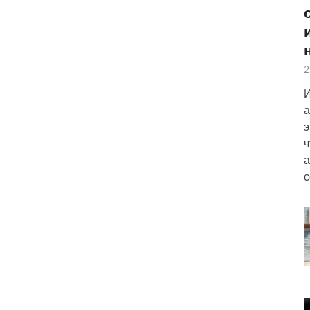
2
И
а
э
ч
а
с