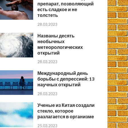
препарат, позволяющий
есть сладкое и не
толстеть
28.03.2023
Названы десять
необычных
метеорологических
открытий
28.03.2023
Международный день
борьбы с депрессией: 13
научных открытий
28.03.2023
Ученые из Китая создали
стекло, которое
разлагается в организме
25.03.2023