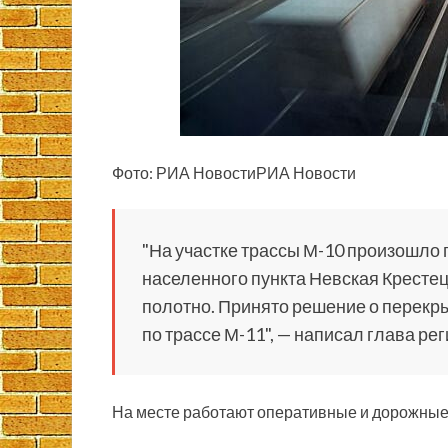
Фото: РИА НовостиРИА Новости
"На участке трассы М-10 произошло 
населенного пункта Невская Крестец
полотно. Принято решение о перекры
по трассе М-11", — написал глава ре
На месте работают оперативные и дорожные