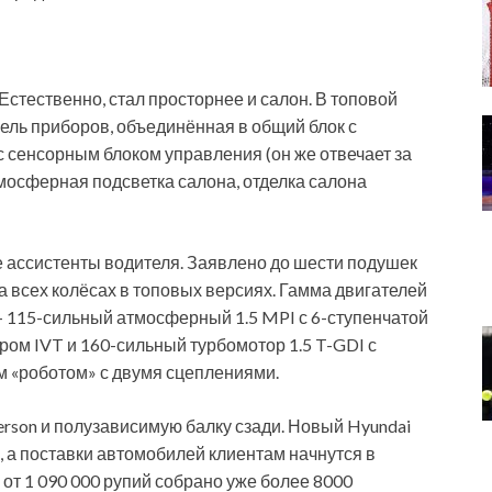
Естественно, стал просторнее и салон. В топовой
ль приборов, объединённая в общий блок с
 сенсорным блоком управления (он же отвечает за
тмосферная подсветка салона, отделка салона
 ассистенты водителя. Заявлено до шести подушек
а всех колёсах в топовых версиях. Гамма двигателей
— 115-сильный атмосферный 1.5 MPI с 6-ступенчатой
ом IVT и 160-сильный турбомотор 1.5 T-GDI с
 «роботом» с двумя сцеплениями.
son и полузависимую балку сзади. Новый Hyundai
, а поставки автомобилей клиентам начнутся в
 от 1 090 000 рупий собрано уже более 8000