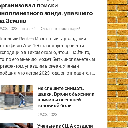
организовал поиски
инопланетного зонда, упавшего
на Землю
9.03.2023
-
от
admin
-
Оставьте комментарий
сточник: Reuters Известный гарвардский
строфизик Ави Лёб планирует провести
кспедицию в Тихом океане, чтобы найти то,
то, по его мнению, может быть инопланетным
ртефактом, упавшим в океан. Ученый
ообщил, что летом 2023 года он отправится …
Не спешите снимать
шапки. Врачи объяснили
причины весенней
головной боли
29.03.2023
Ученые из США создали