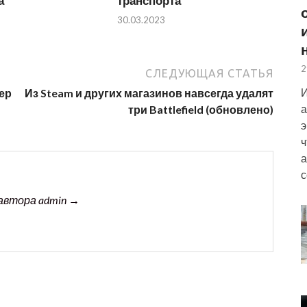
а
транспорта
30.03.2023
2
СЛЕДУЮЩАЯ СТАТЬЯ
И
ер
Из Steam и других магазинов навсегда удалят
а
три Battlefield (обновлено)
э
ч
а
с
автора admin →