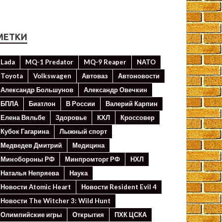
МЕТКИ
Lada
MQ-1 Predator
MQ-9 Reaper
NATO
Toyota
Volkswagen
Автоваз
Автоновости
Александр Большунов
Александр Овечкин
БПЛА
Биатлон
В России
Валерий Карпин
Елена Вяльбе
Здоровье
КХЛ
Кроссовер
Кубок Гагарина
Лыжный спорт
Медведев Дмитрий
Медицина
Минoбороны РФ
Минпромторг РФ
НХЛ
Наталья Непряева
Наука
Новости Atomic Heart
Новости Resident Evil 4
Новости The Witcher 3: Wild Hunt
Олимпийские игры
Открытия
ПХК ЦСКА