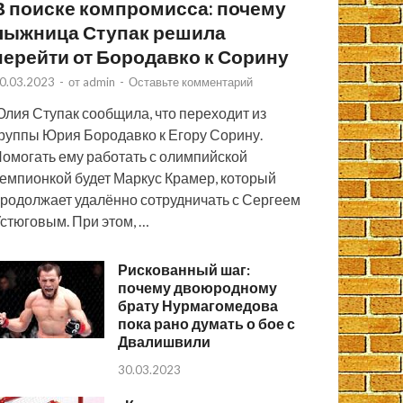
В поиске компромисса: почему
лыжница Ступак решила
перейти от Бородавко к Сорину
0.03.2023
-
от
admin
-
Оставьте комментарий
лия Ступак сообщила, что переходит из
руппы Юрия Бородавко к Егору Сорину.
омогать ему работать с олимпийской
емпионкой будет Маркус Крамер, который
родолжает удалённо сотрудничать с Сергеем
стюговым. При этом, …
Рискованный шаг:
почему двоюродному
брату Нурмагомедова
пока рано думать о бое с
Двалишвили
30.03.2023