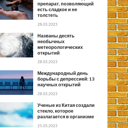
препарат, позволяющий
есть сладкое и не
толстеть
28.03.2023
Названы десять
необычных
метеорологических
открытий
28.03.2023
Международный день
борьбы с депрессией: 13
научных открытий
28.03.2023
Ученые из Китая создали
стекло, которое
разлагается в организме
25.03.2023