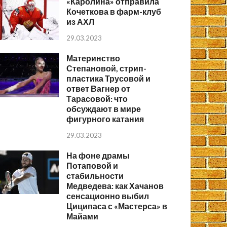
«Каролина» отправила
Кочеткова в фарм-клуб
из АХЛ
29.03.2023
Материнство
Степановой, стрип-
пластика Трусовой и
ответ Вагнер от
Тарасовой: что
обсуждают в мире
фигурного катания
29.03.2023
На фоне драмы
Потаповой и
стабильности
Медведева: как Хачанов
сенсационно выбил
Циципаса с «Мастерса» в
Майами