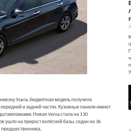
3
Ю
г
П
ч
п
У
нивэну Staria, бюджетная модель получила
 передней и задней частях. Кузовные панели имеют
штамповками. Новая Verna стала на 130
в ушло на прирост колёсной базы, седан на 36
 предшественника.