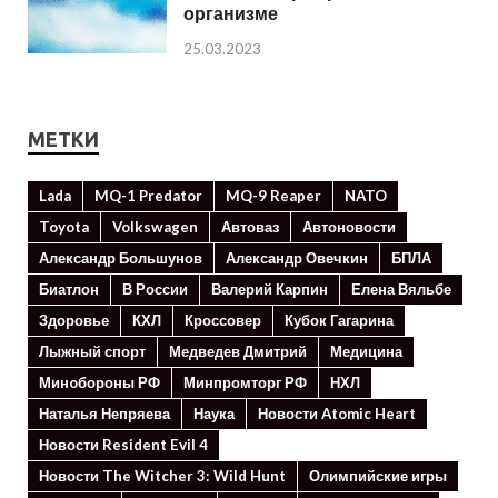
организме
25.03.2023
МЕТКИ
Lada
MQ-1 Predator
MQ-9 Reaper
NATO
Toyota
Volkswagen
Автоваз
Автоновости
Александр Большунов
Александр Овечкин
БПЛА
Биатлон
В России
Валерий Карпин
Елена Вяльбе
Здоровье
КХЛ
Кроссовер
Кубок Гагарина
Лыжный спорт
Медведев Дмитрий
Медицина
Минoбороны РФ
Минпромторг РФ
НХЛ
Наталья Непряева
Наука
Новости Atomic Heart
Новости Resident Evil 4
Новости The Witcher 3: Wild Hunt
Олимпийские игры