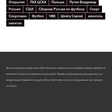
Открытия
ПХК ЦСКА
Польша
Путин Владимир
Россия
США
Сборная России по футболу
Спорт
Спортсмен
Футбол
ЧВК
Шойгу Сергей
алкоголь
напиток
Все материалы на данном сайте взяты из открытых источников и предоставляются
исключительно в ознакомительных целях. Права на материалы принадлежат их
владельцам. Администрация сайта ответственности за содержание материала
не несет.