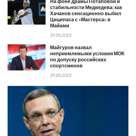
На фоне драмы Потаповой и
стабильности Медведева: как
Хачанов сенсационно выбил
Циципаса с «Мастерса» в
Майами
29.03.2023
Майгуров назвал
неприемлемыми условия МОК
по допуску российских
спортсменов
29.03.2023