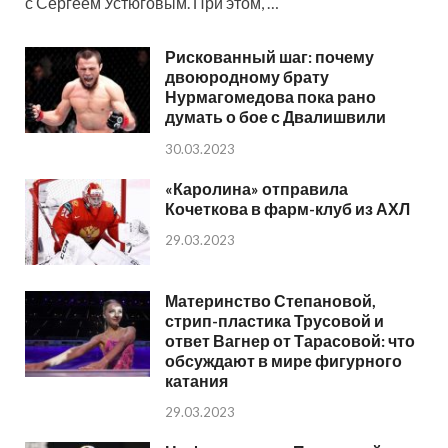
с Сергеем Устюговым. При этом, …
Рискованный шаг: почему
двоюродному брату
Нурмагомедова пока рано
думать о бое с Двалишвили
30.03.2023
«Каролина» отправила
Кочеткова в фарм-клуб из АХЛ
29.03.2023
Материнство Степановой,
стрип-пластика Трусовой и
ответ Вагнер от Тарасовой: что
обсуждают в мире фигурного
катания
29.03.2023