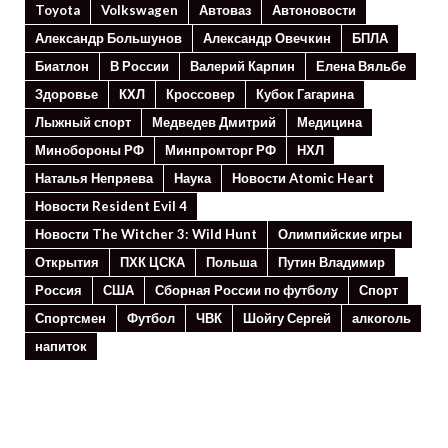
Toyota
Volkswagen
Автоваз
Автоновости
Александр Большунов
Александр Овечкин
БПЛА
Биатлон
В России
Валерий Карпин
Елена Вяльбе
Здоровье
КХЛ
Кроссовер
Кубок Гагарина
Лыжный спорт
Медведев Дмитрий
Медицина
Минoбороны РФ
Минпромторг РФ
НХЛ
Наталья Непряева
Наука
Новости Atomic Heart
Новости Resident Evil 4
Новости The Witcher 3: Wild Hunt
Олимпийские игры
Открытия
ПХК ЦСКА
Польша
Путин Владимир
Россия
США
Сборная России по футболу
Спорт
Спортсмен
Футбол
ЧВК
Шойгу Сергей
алкоголь
напиток