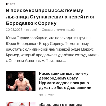
СПОРТ
В поиске компромисса: почему
лыжница Ступак решила перейти от
Бородавко к Сорину
30.03.2023
-
от
admin
-
Оставьте комментарий
Юлия Ступак сообщила, что переходит из группы
Юрия Бородавко к Егору Сорину. Помогать ему
работать с олимпийской чемпионкой будет Маркус
Крамер, который продолжает удалённо сотрудничать
с Сергеем Устюговым. При этом, …
Рискованный шаг: почему
двоюродному брату
Нурмагомедова пока рано
думать о бое с Двалишвили
30.03.2023
«Каролина» отправила