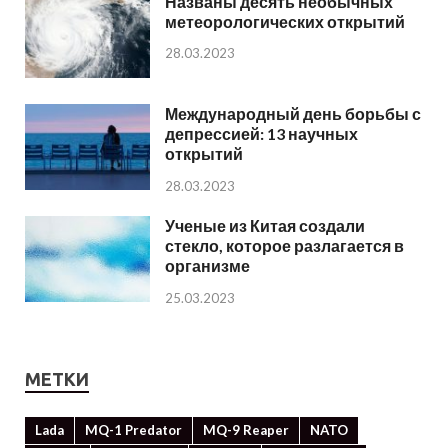
Названы десять необычных
метеорологических открытий
28.03.2023
Международный день борьбы с
депрессией: 13 научных
открытий
28.03.2023
Ученые из Китая создали
стекло, которое разлагается в
организме
25.03.2023
МЕТКИ
Lada
MQ-1 Predator
MQ-9 Reaper
NATO