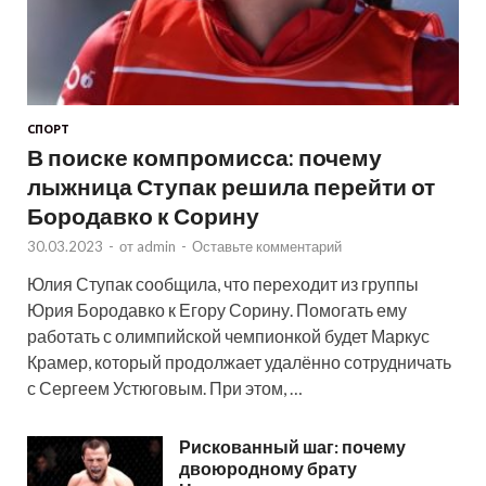
СПОРТ
В поиске компромисса: почему
лыжница Ступак решила перейти от
Бородавко к Сорину
30.03.2023
-
от
admin
-
Оставьте комментарий
Юлия Ступак сообщила, что переходит из группы
Юрия Бородавко к Егору Сорину. Помогать ему
работать с олимпийской чемпионкой будет Маркус
Крамер, который продолжает удалённо сотрудничать
с Сергеем Устюговым. При этом, …
Рискованный шаг: почему
двоюродному брату