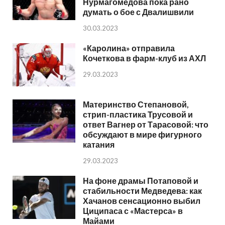
Нурмагомедова пока рано
думать о бое с Двалишвили
30.03.2023
«Каролина» отправила
Кочеткова в фарм-клуб из АХЛ
29.03.2023
Материнство Степановой,
стрип-пластика Трусовой и
ответ Вагнер от Тарасовой: что
обсуждают в мире фигурного
катания
29.03.2023
На фоне драмы Потаповой и
стабильности Медведева: как
Хачанов сенсационно выбил
Циципаса с «Мастерса» в
Майами