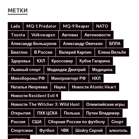
МЕТКИ
Lada
MQ-1 Predator
MQ-9 Reaper
NATO
Toyota
Volkswagen
Автоваз
Автоновости
Александр Большунов
Александр Овечкин
БПЛА
Биатлон
В России
Валерий Карпин
Елена Вяльбе
Здоровье
КХЛ
Кроссовер
Кубок Гагарина
Лыжный спорт
Медведев Дмитрий
Медицина
Минoбороны РФ
Минпромторг РФ
НХЛ
Наталья Непряева
Наука
Новости Atomic Heart
Новости Resident Evil 4
Новости The Witcher 3: Wild Hunt
Олимпийские игры
Открытия
ПХК ЦСКА
Польша
Путин Владимир
Россия
США
Сборная России по футболу
Спорт
Спортсмен
Футбол
ЧВК
Шойгу Сергей
алкоголь
напиток