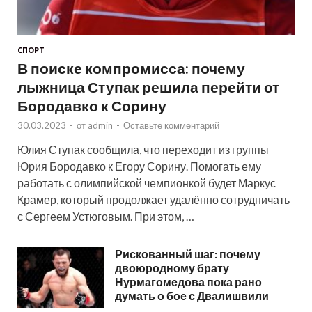
СПОРТ
В поиске компромисса: почему
лыжница Ступак решила перейти от
Бородавко к Сорину
30.03.2023
-
от
admin
-
Оставьте комментарий
Юлия Ступак сообщила, что переходит из группы
Юрия Бородавко к Егору Сорину. Помогать ему
работать с олимпийской чемпионкой будет Маркус
Крамер, который продолжает удалённо сотрудничать
с Сергеем Устюговым. При этом, …
Рискованный шаг: почему
двоюродному брату
Нурмагомедова пока рано
думать о бое с Двалишвили