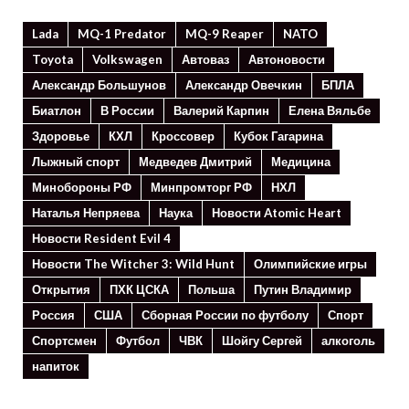
Lada
MQ-1 Predator
MQ-9 Reaper
NATO
Toyota
Volkswagen
Автоваз
Автоновости
Александр Большунов
Александр Овечкин
БПЛА
Биатлон
В России
Валерий Карпин
Елена Вяльбе
Здоровье
КХЛ
Кроссовер
Кубок Гагарина
Лыжный спорт
Медведев Дмитрий
Медицина
Минoбороны РФ
Минпромторг РФ
НХЛ
Наталья Непряева
Наука
Новости Atomic Heart
Новости Resident Evil 4
Новости The Witcher 3: Wild Hunt
Олимпийские игры
Открытия
ПХК ЦСКА
Польша
Путин Владимир
Россия
США
Сборная России по футболу
Спорт
Спортсмен
Футбол
ЧВК
Шойгу Сергей
алкоголь
напиток