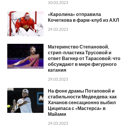
30.03.2023
«Каролина» отправила
Кочеткова в фарм-клуб из АХЛ
29.03.2023
Материнство Степановой,
стрип-пластика Трусовой и
ответ Вагнер от Тарасовой: что
обсуждают в мире фигурного
катания
29.03.2023
На фоне драмы Потаповой и
стабильности Медведева: как
Хачанов сенсационно выбил
Циципаса с «Мастерса» в
Майами
29.03.2023