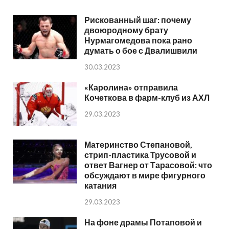
Рискованный шаг: почему
двоюродному брату
Нурмагомедова пока рано
думать о бое с Двалишвили
30.03.2023
«Каролина» отправила
Кочеткова в фарм-клуб из АХЛ
29.03.2023
Материнство Степановой,
стрип-пластика Трусовой и
ответ Вагнер от Тарасовой: что
обсуждают в мире фигурного
катания
29.03.2023
На фоне драмы Потаповой и