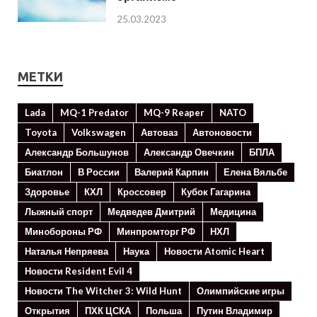
25.03.2023
МЕТКИ
Lada
MQ-1 Predator
MQ-9 Reaper
NATO
Toyota
Volkswagen
Автоваз
Автоновости
Александр Большунов
Александр Овечкин
БПЛА
Биатлон
В России
Валерий Карпин
Елена Вяльбе
Здоровье
КХЛ
Кроссовер
Кубок Гагарина
Лыжный спорт
Медведев Дмитрий
Медицина
Минoбороны РФ
Минпромторг РФ
НХЛ
Наталья Непряева
Наука
Новости Atomic Heart
Новости Resident Evil 4
Новости The Witcher 3: Wild Hunt
Олимпийские игры
Открытия
ПХК ЦСКА
Польша
Путин Владимир