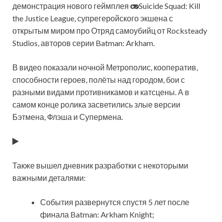
демонстрация нового геймплея
Suicide Squad: Kill
the Justice League, супрегеройского экшена с
открытым миром про Отряд самоубийц от Rocksteady
Studios, авторов серии Batman: Arkham.
В видео показали ночной Метрополис, кооператив,
способности героев, полёты над городом, бои с
разными видами противникамов и катсцены. А в
самом конце ролика засветились злые версии
Бэтмена, Флэша и Супермена.
Также вышел дневник разработки с некоторыми
важными деталями:
События развернутся спустя 5 лет после
финала Batman: Arkham Knight;