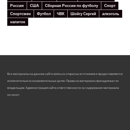
Россия
США
Сборная России по футболу
Спорт
Спортсмен
Футбол
ЧВК
Шойгу Сергей
алкоголь
напиток
Все материалы на данном сайте взяты из открытых источников и предоставляются
исключительно в ознакомительных целях. Права на материалы принадлежат их
владельцам. Администрация сайта ответственности за содержание материала
не несет.