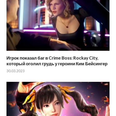
Игрок показал баг в Crime Boss: Rockay City,
который оголил грудь у героини Ким Бейсингер
30.03.2023