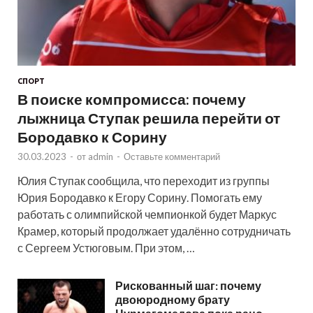
СПОРТ
В поиске компромисса: почему
лыжница Ступак решила перейти от
Бородавко к Сорину
30.03.2023
-
от
admin
-
Оставьте комментарий
Юлия Ступак сообщила, что переходит из группы
Юрия Бородавко к Егору Сорину. Помогать ему
работать с олимпийской чемпионкой будет Маркус
Крамер, который продолжает удалённо сотрудничать
с Сергеем Устюговым. При этом, …
Рискованный шаг: почему
двоюродному брату