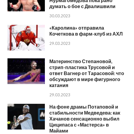
Нурмагомедова пока рано
думать о бое с Двалишвили
30.03.2023
«Каролина» отправила
Кочеткова в фарм-клуб из АХЛ
29.03.2023
Материнство Степановой,
стрип-пластика Трусовой и
ответ Вагнер от Тарасовой: что
обсуждают в мире фигурного
катания
29.03.2023
На фоне драмы Потаповой и
стабильности Медведева: как
Хачанов сенсационно выбил
Циципаса с «Мастерса» в
Майами