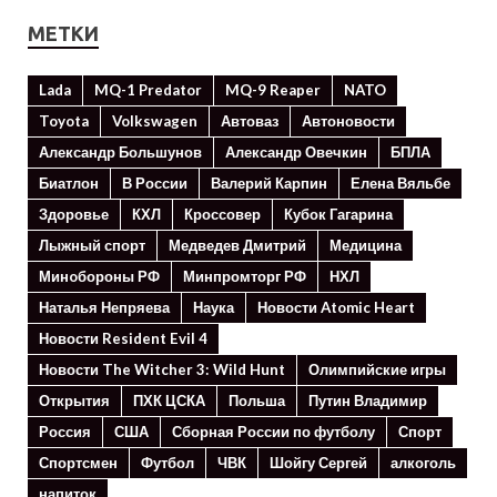
МЕТКИ
Lada
MQ-1 Predator
MQ-9 Reaper
NATO
Toyota
Volkswagen
Автоваз
Автоновости
Александр Большунов
Александр Овечкин
БПЛА
Биатлон
В России
Валерий Карпин
Елена Вяльбе
Здоровье
КХЛ
Кроссовер
Кубок Гагарина
Лыжный спорт
Медведев Дмитрий
Медицина
Минoбороны РФ
Минпромторг РФ
НХЛ
Наталья Непряева
Наука
Новости Atomic Heart
Новости Resident Evil 4
Новости The Witcher 3: Wild Hunt
Олимпийские игры
Открытия
ПХК ЦСКА
Польша
Путин Владимир
Россия
США
Сборная России по футболу
Спорт
Спортсмен
Футбол
ЧВК
Шойгу Сергей
алкоголь
напиток