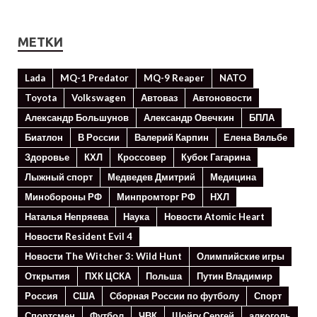
МЕТКИ
Lada
MQ-1 Predator
MQ-9 Reaper
NATO
Toyota
Volkswagen
Автоваз
Автоновости
Александр Большунов
Александр Овечкин
БПЛА
Биатлон
В России
Валерий Карпин
Елена Вяльбе
Здоровье
КХЛ
Кроссовер
Кубок Гагарина
Лыжный спорт
Медведев Дмитрий
Медицина
Минoбороны РФ
Минпромторг РФ
НХЛ
Наталья Непряева
Наука
Новости Atomic Heart
Новости Resident Evil 4
Новости The Witcher 3: Wild Hunt
Олимпийские игры
Открытия
ПХК ЦСКА
Польша
Путин Владимир
Россия
США
Сборная России по футболу
Спорт
Спортсмен
Футбол
ЧВК
Шойгу Сергей
алкоголь