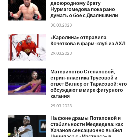
двоюродному брату
Нурмагомедова пока рано
думать о бое с Двалишвили
30.03.2023
«Каролина» отправила
Кочеткова в фарм-клуб из АХЛ
29.03.2023
Материнство Степановой,
стрип-пластика Трусовой и
ответ Вагнер от Тарасовой: что
обсуждают в мире фигурного
катания
29.03.2023
На фоне драмы Потаповой и
стабильности Медведева: как
Хачанов сенсационно выбил
Циципаса с «Мастерса» в