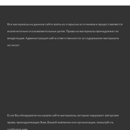
Все материалы на данном сайте взяты из открытых источников и предоставляются
исключительно в ознакомительных целях. Права на материалы принадлежат их
владельцам. Администрация сайта ответственности за содержание материала
не несет.
Если Вы обнаружили на нашем сайте материалы, которые нарушают авторские
права, принадлежащие Вам, Вашей компании или организации, пожалуйста,
сообщите нам.