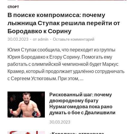
СПОРТ
В поиске компромисса: почему
лыжница Ступак решила перейти от
Бородавко к Сорину
30.03.2023
-
от
admin
-
Оставьте комментарий
Юлия Ступак сообщила, что переходит из группы
Юрия Бородавко к Егору Сорину. Помогать ему
работать с олимпийской чемпионкой будет Маркус
Крамер, который продолжает удалённо сотрудничать
с Сергеем Устюговым. При этом, …
Рискованный шаг: почему
двоюродному брату
Нурмагомедова пока рано
думать о бое с Двалишвили
30.03.2023
«Каролина» отправила