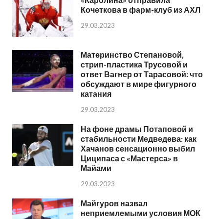
Кочеткова в фарм-клуб из АХЛ
29.03.2023
Материнство Степановой,
стрип-пластика Трусовой и
ответ Вагнер от Тарасовой: что
обсуждают в мире фигурного
катания
29.03.2023
На фоне драмы Потаповой и
стабильности Медведева: как
Хачанов сенсационно выбил
Циципаса с «Мастерса» в
Майами
29.03.2023
Майгуров назвал
неприемлемыми условия МОК