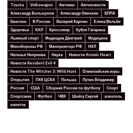
Toyota
Volkswagen
Автоваз
Автоновости
Александр Большунов
Александр Овечкин
БПЛА
Биатлон
В России
Валерий Карпин
Елена Вяльбе
Здоровье
КХЛ
Кроссовер
Кубок Гагарина
Лыжный спорт
Медведев Дмитрий
Медицина
Минoбороны РФ
Минпромторг РФ
НХЛ
Наталья Непряева
Наука
Новости Atomic Heart
Новости Resident Evil 4
Новости The Witcher 3: Wild Hunt
Олимпийские игры
Открытия
ПХК ЦСКА
Польша
Путин Владимир
Россия
США
Сборная России по футболу
Спорт
Спортсмен
Футбол
ЧВК
Шойгу Сергей
алкоголь
напиток