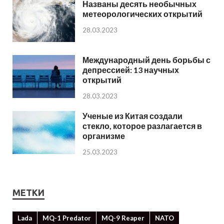
Названы десять необычных
метеорологических открытий
28.03.2023
Международный день борьбы с
депрессией: 13 научных
открытий
28.03.2023
Ученые из Китая создали
стекло, которое разлагается в
организме
25.03.2023
МЕТКИ
Lada
MQ-1 Predator
MQ-9 Reaper
NATO