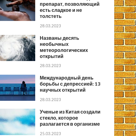
препарат, позволяющий
есть сладкое и не
толстеть
28.03.2023
Названы десять
необычных
метеорологических
открытий
28.03.2023
Международный день
борьбы с депрессией: 13
научных открытий
28.03.2023
Ученые из Китая создали
стекло, которое
разлагается в организме
25.03.2023