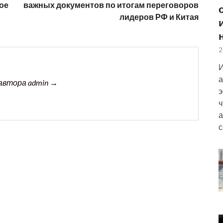
ое
важных документов по итогам переговоров
лидеров РФ и Китая
2
И
а
автора admin →
э
ч
а
с