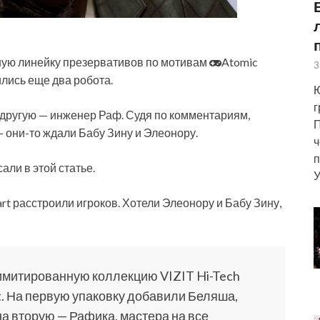
лную линейку презервативов по мотивам
Atomic
3
лись еще два робота.
Ю
г
 другую — инженер Раф. Судя по комментариям,
П
они-то ждали Бабу Зину и Элеонору.
ч
п
ли в этой статье.
У
имитированную коллекцию VIZIT Hi-Tech
rt. На первую упаковку добавили Беляша,
на вторую — Рафика, мастера на все