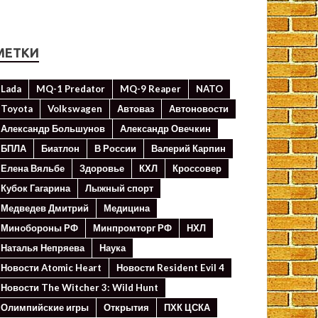
МЕТКИ
Lada
MQ-1 Predator
MQ-9 Reaper
NATO
Toyota
Volkswagen
Автоваз
Автоновости
Александр Большунов
Александр Овечкин
БПЛА
Биатлон
В России
Валерий Карпин
Елена Вяльбе
Здоровье
КХЛ
Кроссовер
Кубок Гагарина
Лыжный спорт
Медведев Дмитрий
Медицина
Минoбороны РФ
Минпромторг РФ
НХЛ
Наталья Непряева
Наука
Новости Atomic Heart
Новости Resident Evil 4
Новости The Witcher 3: Wild Hunt
Олимпийские игры
Открытия
ПХК ЦСКА