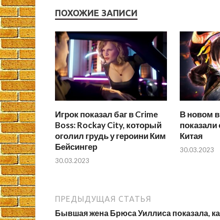
ПОХОЖИЕ ЗАПИСИ
Игрок показал баг в Crime
В новом в
Boss: Rockay City, который
показали 
оголил грудь у героини Ким
Китая
Бейсингер
30.03.2023
30.03.2023
ПРЕДЫДУЩАЯ СТАТЬЯ
Бывшая жена Брюса Уиллиса показала, ка