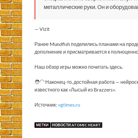
металлические руки. Он и оборудова
— Vizit
Ранее Mundfish поделились планами на прод
дополнение и присматривается к полноценно
Наш обзор игры можно почитать здесь.
🧑‍🦲 Наконец-то, достойная работа — нейрос
известного как «Лысый из Brazzers».
Источник:
vgtimes.ru
МЕТКИ
НОВОСТИ ATOMIC HEART