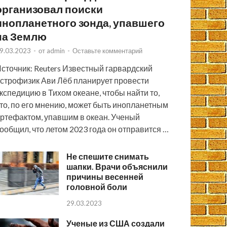
организовал поиски
инопланетного зонда, упавшего
на Землю
9.03.2023
-
от
admin
-
Оставьте комментарий
сточник: Reuters Известный гарвардский
строфизик Ави Лёб планирует провести
кспедицию в Тихом океане, чтобы найти то,
то, по его мнению, может быть инопланетным
ртефактом, упавшим в океан. Ученый
ообщил, что летом 2023 года он отправится …
Не спешите снимать
шапки. Врачи объяснили
причины весенней
головной боли
29.03.2023
Ученые из США создали