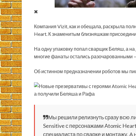
Компания Vizit, как и обещала, раскрыла по
Heart. К знаменитым близняшкам присоедини
На одну упаковку попал сварщик Беляш, а на
многие фанаты остались разочарованными — 
Об истинном предназначении роботов мы писа
Мы решили релизнуть сразу всю л
Sensitive с персонажами Atomic Hea
специалиста по сварке и монтажу. А 