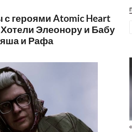
с героями Atomic Heart
 Хотели Элеонору и Бабу
ляша и Рафа
С