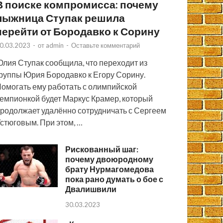
В поиске компромисса: почему
лыжница Ступак решила
перейти от Бородавко к Сорину
0.03.2023
-
от
admin
-
Оставьте комментарий
лия Ступак сообщила, что переходит из
руппы Юрия Бородавко к Егору Сорину.
омогать ему работать с олимпийской
емпионкой будет Маркус Крамер, который
родолжает удалённо сотрудничать с Сергеем
стюговым. При этом, …
Рискованный шаг:
почему двоюродному
брату Нурмагомедова
пока рано думать о бое с
Двалишвили
30.03.2023