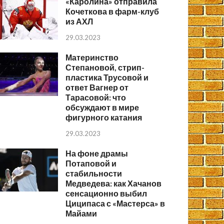
«Каролина» отправила
Кочеткова в фарм-клуб
из АХЛ
29.03.2023
Материнство
Степановой, стрип-
пластика Трусовой и
ответ Вагнер от
Тарасовой: что
обсуждают в мире
фигурного катания
29.03.2023
На фоне драмы
Потаповой и
стабильности
Медведева: как Хачанов
сенсационно выбил
Циципаса с «Мастерса» в
Майами