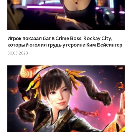
Игрок показал баг в Crime Boss: Rockay City,
который оголил грудь у героини Ким Бейсингер
30.03.2023