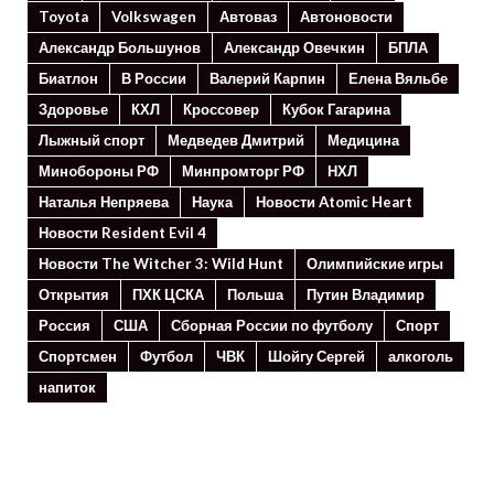
Toyota
Volkswagen
Автоваз
Автоновости
Александр Большунов
Александр Овечкин
БПЛА
Биатлон
В России
Валерий Карпин
Елена Вяльбе
Здоровье
КХЛ
Кроссовер
Кубок Гагарина
Лыжный спорт
Медведев Дмитрий
Медицина
Минoбороны РФ
Минпромторг РФ
НХЛ
Наталья Непряева
Наука
Новости Atomic Heart
Новости Resident Evil 4
Новости The Witcher 3: Wild Hunt
Олимпийские игры
Открытия
ПХК ЦСКА
Польша
Путин Владимир
Россия
США
Сборная России по футболу
Спорт
Спортсмен
Футбол
ЧВК
Шойгу Сергей
алкоголь
напиток