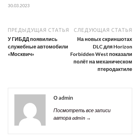
30.03.2023
ПРЕДЫДУЩАЯ СТАТЬЯ
СЛЕДУЮЩАЯ СТАТЬЯ
У ГИБДД появились
На новых скриншотах
служебные автомобили
DLC для Horizon
«Москвич»
Forbidden West показали
полёт на механическом
птеродактиле
О admin
Посмотреть все записи
автора admin →