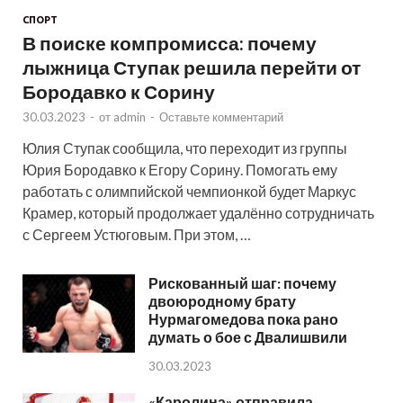
СПОРТ
В поиске компромисса: почему
лыжница Ступак решила перейти от
Бородавко к Сорину
30.03.2023
-
от
admin
-
Оставьте комментарий
Юлия Ступак сообщила, что переходит из группы
Юрия Бородавко к Егору Сорину. Помогать ему
работать с олимпийской чемпионкой будет Маркус
Крамер, который продолжает удалённо сотрудничать
с Сергеем Устюговым. При этом, …
Рискованный шаг: почему
двоюродному брату
Нурмагомедова пока рано
думать о бое с Двалишвили
30.03.2023
«Каролина» отправила