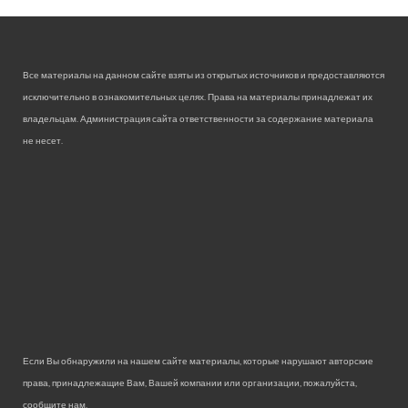
Все материалы на данном сайте взяты из открытых источников и предоставляются
исключительно в ознакомительных целях. Права на материалы принадлежат их
владельцам. Администрация сайта ответственности за содержание материала
не несет.
Если Вы обнаружили на нашем сайте материалы, которые нарушают авторские
права, принадлежащие Вам, Вашей компании или организации, пожалуйста,
сообщите нам.