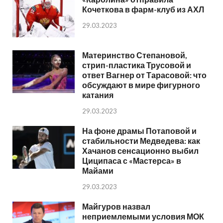
Кочеткова в фарм-клуб из АХЛ
29.03.2023
Материнство Степановой,
стрип-пластика Трусовой и
ответ Вагнер от Тарасовой: что
обсуждают в мире фигурного
катания
29.03.2023
На фоне драмы Потаповой и
стабильности Медведева: как
Хачанов сенсационно выбил
Циципаса с «Мастерса» в
Майами
29.03.2023
Майгуров назвал
неприемлемыми условия МОК