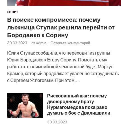
СПОРТ
В поиске компромисса: почему
лыжница Ступак решила перейти от
Бородавко к Сорину
30.03.2023
-
от
admin
-
Оставьте комментарий
Юлия Ступак сообщила, что переходит из группы
Юрия Бородавко к Егору Сорину. Помогать ему
работать с олимпийской чемпионкой будет Маркус
Крамер, который продолжает удалённо сотрудничать
с Сергеем Устюговым. При этом, …
Рискованный шаг: почему
двоюродному брату
Нурмагомедова пока рано
думать о бое с Двалишвили
30.03.2023