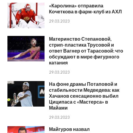
«Каролина» отправила
Кочеткова в фарм-клуб из АХЛ
29.03.2023
Материнство Степановой,
стрип-пластика Трусовой и
ответ Вагнер от Тарасовой: что
обсуждают в мире фигурного
катания
29.03.2023
На фоне драмы Потаповой и
стабильности Медведева: как
Хачанов сенсационно выбил
Циципаса с «Мастерса» в
Майами
29.03.2023
Майгуров назвал