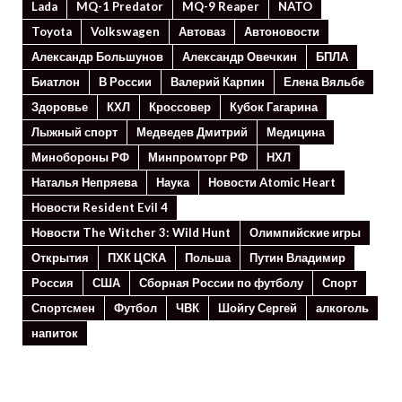
Lada
MQ-1 Predator
MQ-9 Reaper
NATO
Toyota
Volkswagen
Автоваз
Автоновости
Александр Большунов
Александр Овечкин
БПЛА
Биатлон
В России
Валерий Карпин
Елена Вяльбе
Здоровье
КХЛ
Кроссовер
Кубок Гагарина
Лыжный спорт
Медведев Дмитрий
Медицина
Минoбороны РФ
Минпромторг РФ
НХЛ
Наталья Непряева
Наука
Новости Atomic Heart
Новости Resident Evil 4
Новости The Witcher 3: Wild Hunt
Олимпийские игры
Открытия
ПХК ЦСКА
Польша
Путин Владимир
Россия
США
Сборная России по футболу
Спорт
Спортсмен
Футбол
ЧВК
Шойгу Сергей
алкоголь
напиток