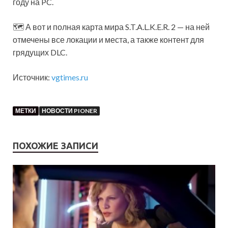
году на PC.
🗺 А вот и полная карта мира S.T.A.L.K.E.R. 2 — на ней
отмечены все локации и места, а также контент для
грядущих DLC.
Источник:
vgtimes.ru
МЕТКИ
НОВОСТИ PIONER
ПОХОЖИЕ ЗАПИСИ