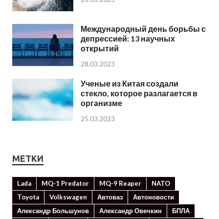
Международный день борьбы с
депрессией: 13 научных
открытий
28.03.2023
Ученые из Китая создали
стекло, которое разлагается в
организме
25.03.2023
МЕТКИ
Lada
MQ-1 Predator
MQ-9 Reaper
NATO
Toyota
Volkswagen
Автоваз
Автоновости
Александр Большунов
Александр Овечкин
БПЛА