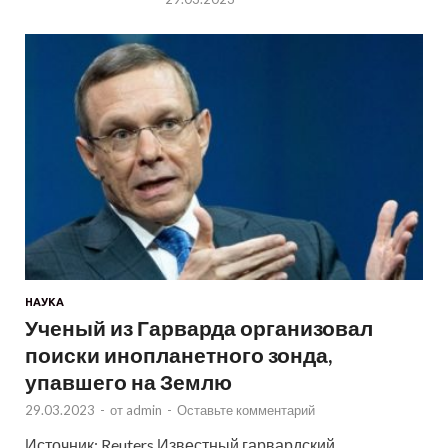
НАУКА
Ученый из Гарварда организовал
поиски инопланетного зонда,
упавшего на Землю
29.03.2023
-
от
admin
-
Оставьте комментарий
Источник: Reuters Известный гарвардский