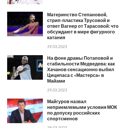
Материнство Степановой,
стрип-пластика Трусовой и
ответ Вагнер от Тарасовой: что
обсуждают в мире фигурного
катания
29.03.2023
На фоне драмы Потаповой и
стабильности Медведева: как
Хачанов сенсационно выбил
Циципаса с «Мастерса» в
Майами
29.03.2023
Майгуров назвал
неприемлемыми условия МОК
по допуску российских
спортсменов
29.03.2023