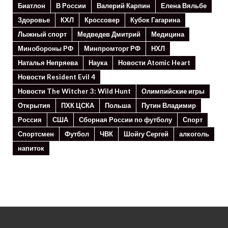
Биатлон
В России
Валерий Карпин
Елена Вяльбе
Здоровье
КХЛ
Кроссовер
Кубок Гагарина
Лыжный спорт
Медведев Дмитрий
Медицина
Минoбороны РФ
Минпромторг РФ
НХЛ
Наталья Непряева
Наука
Новости Atomic Heart
Новости Resident Evil 4
Новости The Witcher 3: Wild Hunt
Олимпийские игры
Открытия
ПХК ЦСКА
Польша
Путин Владимир
Россия
США
Сборная России по футболу
Спорт
Спортсмен
Футбол
ЧВК
Шойгу Сергей
алкоголь
напиток