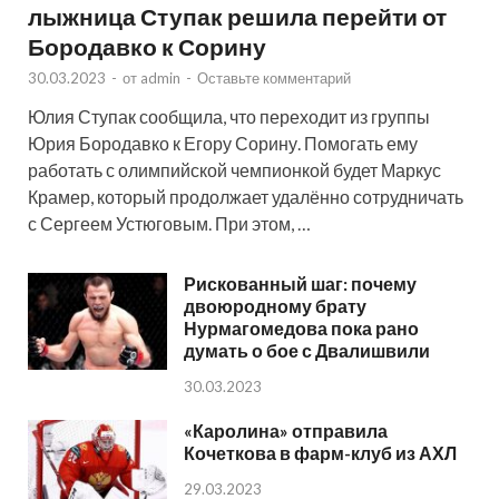
лыжница Ступак решила перейти от
Бородавко к Сорину
30.03.2023
-
от
admin
-
Оставьте комментарий
Юлия Ступак сообщила, что переходит из группы
Юрия Бородавко к Егору Сорину. Помогать ему
работать с олимпийской чемпионкой будет Маркус
Крамер, который продолжает удалённо сотрудничать
с Сергеем Устюговым. При этом, …
Рискованный шаг: почему
двоюродному брату
Нурмагомедова пока рано
думать о бое с Двалишвили
30.03.2023
«Каролина» отправила
Кочеткова в фарм-клуб из АХЛ
29.03.2023