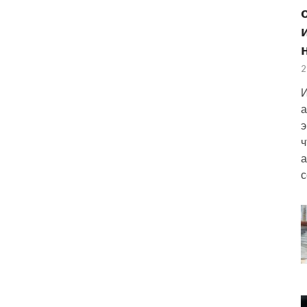
2
И
а
э
ч
а
с