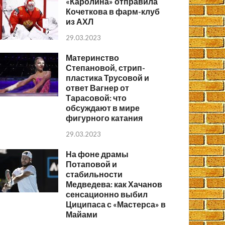
«Каролина» отправила
Кочеткова в фарм-клуб
из АХЛ
29.03.2023
Материнство
Степановой, стрип-
пластика Трусовой и
ответ Вагнер от
Тарасовой: что
обсуждают в мире
фигурного катания
29.03.2023
На фоне драмы
Потаповой и
стабильности
Медведева: как Хачанов
сенсационно выбил
Циципаса с «Мастерса» в
Майами