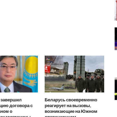
н завершил
Беларусь своевременно
цию договора с
реагирует на вызовы,
аном о
возникающие на Южном
ии госграницы
операционном