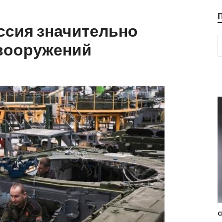
оссия значительно
вооружений
С