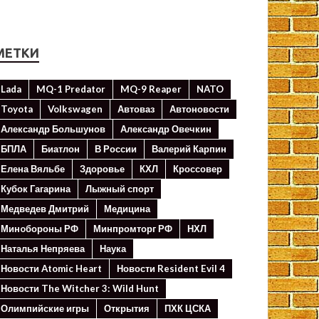
МЕТКИ
Lada
MQ-1 Predator
MQ-9 Reaper
NATO
Toyota
Volkswagen
Автоваз
Автоновости
Александр Большунов
Александр Овечкин
БПЛА
Биатлон
В России
Валерий Карпин
Елена Вяльбе
Здоровье
КХЛ
Кроссовер
Кубок Гагарина
Лыжный спорт
Медведев Дмитрий
Медицина
Минoбороны РФ
Минпромторг РФ
НХЛ
Наталья Непряева
Наука
Новости Atomic Heart
Новости Resident Evil 4
Новости The Witcher 3: Wild Hunt
Олимпийские игры
Открытия
ПХК ЦСКА