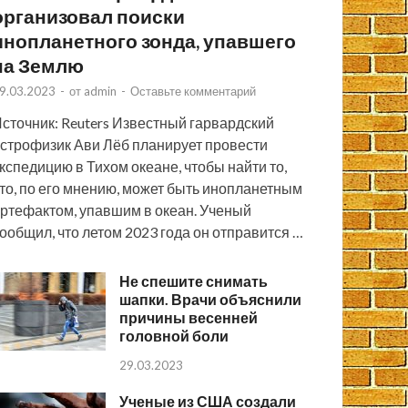
организовал поиски
инопланетного зонда, упавшего
на Землю
9.03.2023
-
от
admin
-
Оставьте комментарий
сточник: Reuters Известный гарвардский
строфизик Ави Лёб планирует провести
кспедицию в Тихом океане, чтобы найти то,
то, по его мнению, может быть инопланетным
ртефактом, упавшим в океан. Ученый
ообщил, что летом 2023 года он отправится …
Не спешите снимать
шапки. Врачи объяснили
причины весенней
головной боли
29.03.2023
Ученые из США создали