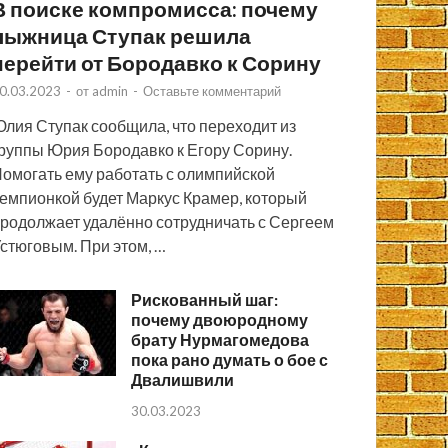
В поиске компромисса: почему
лыжница Ступак решила
перейти от Бородавко к Сорину
0.03.2023
-
от
admin
-
Оставьте комментарий
лия Ступак сообщила, что переходит из
руппы Юрия Бородавко к Егору Сорину.
омогать ему работать с олимпийской
емпионкой будет Маркус Крамер, который
родолжает удалённо сотрудничать с Сергеем
стюговым. При этом, …
Рискованный шаг:
почему двоюродному
брату Нурмагомедова
пока рано думать о бое с
Двалишвили
30.03.2023