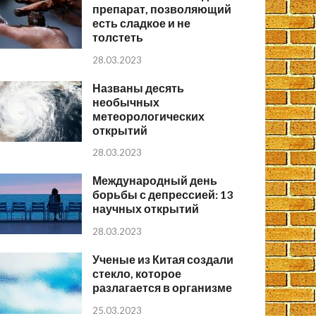
препарат, позволяющий
есть сладкое и не
толстеть
28.03.2023
Названы десять
необычных
метеорологических
открытий
28.03.2023
Международный день
борьбы с депрессией: 13
научных открытий
28.03.2023
Ученые из Китая создали
стекло, которое
разлагается в организме
25.03.2023