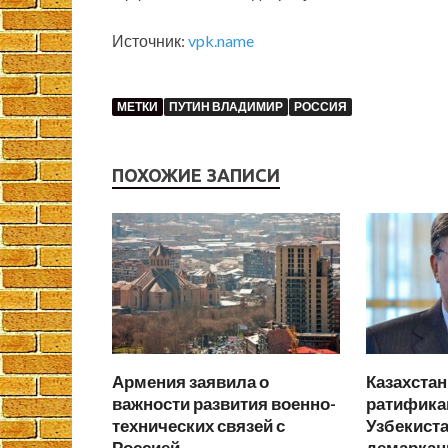
Источник:
vpk.name
МЕТКИ
ПУТИН ВЛАДИМИР
РОССИЯ
ПОХОЖИЕ ЗАПИСИ
Армения заявила о
Казахста
важности развития военно-
ратифика
технических связей с
Узбекист
Россией
демаркац