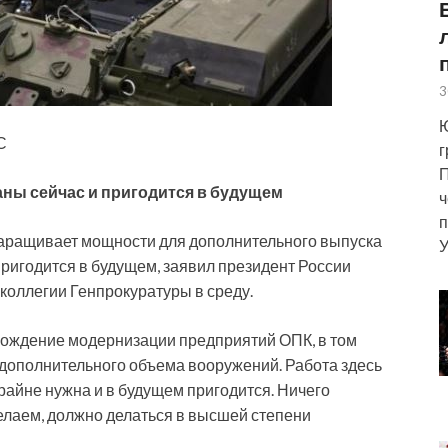
3
Ю
С
г
П
аны сейчас и пригодится в будущем
ч
п
наращивает мощности для дополнительного выпуска
У
пригодится в будущем, заявил президент России
оллегии Генпрокуратуры в среду.
ождение модернизации предприятий ОПК, в том
дополнительного объема вооружений. Работа здесь
райне нужна и в будущем пригодится. Ничего
делаем, должно делаться в высшей степени