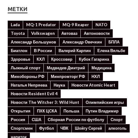
МЕТКИ
Lada
MQ-1 Predator
MQ-9 Reaper
NATO
Toyota
Volkswagen
Автоваз
Автоновости
Александр Большунов
Александр Овечкин
БПЛА
Биатлон
В России
Валерий Карпин
Елена Вяльбе
Здоровье
КХЛ
Кроссовер
Кубок Гагарина
Лыжный спорт
Медведев Дмитрий
Медицина
Минoбороны РФ
Минпромторг РФ
НХЛ
Наталья Непряева
Наука
Новости Atomic Heart
Новости Resident Evil 4
Новости The Witcher 3: Wild Hunt
Олимпийские игры
Открытия
ПХК ЦСКА
Польша
Путин Владимир
Россия
США
Сборная России по футболу
Спорт
Спортсмен
Футбол
ЧВК
Шойгу Сергей
алкоголь
напиток