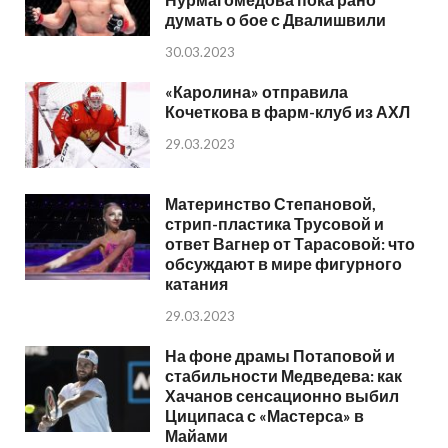
думать о бое с Двалишвили
30.03.2023
«Каролина» отправила
Кочеткова в фарм-клуб из АХЛ
29.03.2023
Материнство Степановой,
стрип-пластика Трусовой и
ответ Вагнер от Тарасовой: что
обсуждают в мире фигурного
катания
29.03.2023
На фоне драмы Потаповой и
стабильности Медведева: как
Хачанов сенсационно выбил
Циципаса с «Мастерса» в
Майами