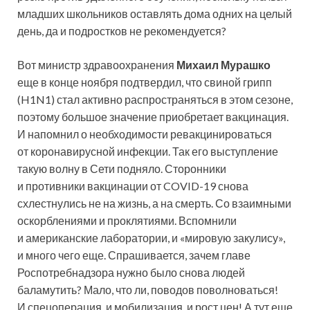
младших школьников оставлять дома одних на целый
день, да и подростков не рекомендуется?
Вот министр здравоохранения
Михаил Мурашко
еще в конце ноября подтвердил, что свиной грипп
(H1N1) стал активно распространяться в этом сезоне,
поэтому большое значение приобретает вакцинация.
И напомнил о необходимости ревакцинироваться
от коронавирусной инфекции. Так его выступление
такую волну в Сети подняло. Сторонники
и противники вакцинации от COVID-19 снова
схлестнулись не на жизнь, а на смерть. Со взаимными
оскорблениями и проклятиями. Вспомнили
и американские лаборатории, и «мировую закулису»,
и много чего еще. Спрашивается, зачем главе
Роспотребнадзора нужно было снова людей
баламутить? Мало, что ли, поводов поволноваться!
И спецоперация, и мобилизация, и рост цен! А тут еще