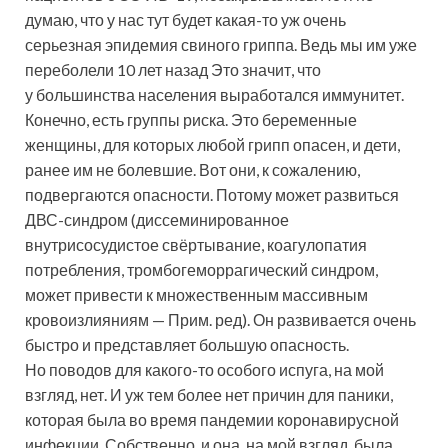
думаю, что у нас тут будет какая-то уж очень
серьезная эпидемия свиного гриппа. Ведь мы им уже
переболели 10 лет назад Это значит, что
у большинства населения выработался иммунитет.
Конечно, есть группы риска. Это беременные
женщины, для которых любой грипп опасен, и дети,
ранее им не болевшие. Вот они, к сожалению,
подвергаются опасности. Потому может развиться
ДВС-синдром (диссеминированное
внутрисосудистое свёртывание, коагулопатия
потребления, тромбогеморрагический синдром,
может привести к множественным массивным
кровоизлияниям — Прим. ред). Он развивается очень
быстро и представляет большую опасность.
Но поводов для какого-то особого испуга, на мой
взгляд, нет. И уж тем более нет причин для паники,
которая была во время пандемии коронавирусной
инфекции. Собственно, и она, на мой взгляд, была