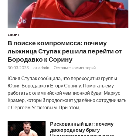
СПОРТ
В поиске компромисса: почему
лыжница Ступак решила перейти от
Бородавко к Сорину
30.03.2023
-
от
admin
-
Оставьте комментарий
Юлия Ступак сообщила, что переходит из группы
Юрия Бородавко к Егору Сорину. Помогать ему
работать с олимпийской чемпионкой будет Маркус
Крамер, который продолжает удалённо сотрудничать
с Сергеем Устюговым. При этом, …
Рискованный шаг: почему
двоюродному брату
Нурмагомедова пока рано