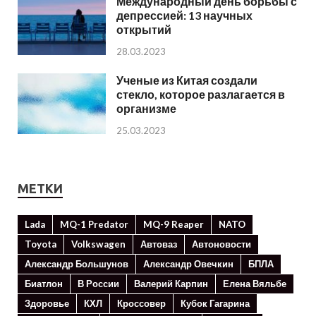
Международный день борьбы с
депрессией: 13 научных
открытий
28.03.2023
Ученые из Китая создали
стекло, которое разлагается в
организме
25.03.2023
МЕТКИ
Lada
MQ-1 Predator
MQ-9 Reaper
NATO
Toyota
Volkswagen
Автоваз
Автоновости
Александр Большунов
Александр Овечкин
БПЛА
Биатлон
В России
Валерий Карпин
Елена Вяльбе
Здоровье
КХЛ
Кроссовер
Кубок Гагарина