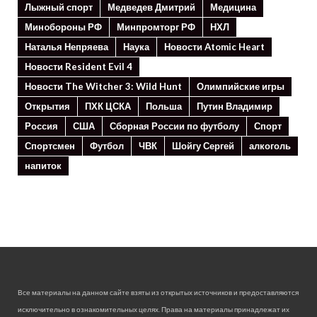
Лыжный спорт
Медведев Дмитрий
Медицина
Минoбороны РФ
Минпромторг РФ
НХЛ
Наталья Непряева
Наука
Новости Atomic Heart
Новости Resident Evil 4
Новости The Witcher 3: Wild Hunt
Олимпийские игры
Открытия
ПХК ЦСКА
Польша
Путин Владимир
Россия
США
Сборная России по футболу
Спорт
Спортсмен
Футбол
ЧВК
Шойгу Сергей
алкоголь
напиток
Все материалы на данном сайте взяты из открытых источников и предоставляются
исключительно в ознакомительных целях. Права на материалы принадлежат их