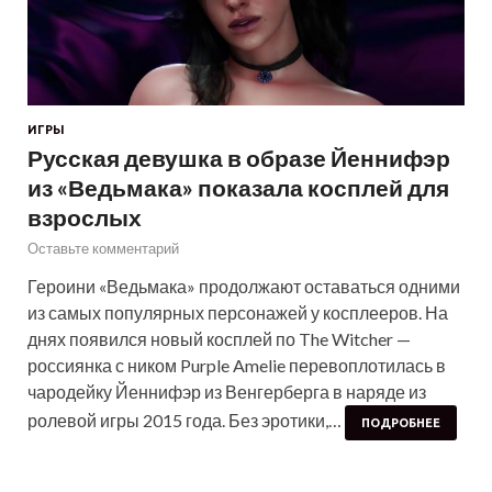
ИГРЫ
Русская девушка в образе Йеннифэр
из «Ведьмака» показала косплей для
взрослых
Оставьте комментарий
Героини «Ведьмака» продолжают оставаться одними
из самых популярных персонажей у косплееров. На
днях появился новый косплей по The Witcher —
россиянка с ником Purple Amelie перевоплотилась в
чародейку Йеннифэр из Венгерберга в наряде из
ролевой игры 2015 года. Без эротики,…
ПОДРОБНЕЕ