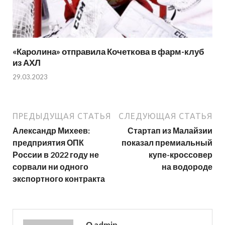
«Каролина» отправила Кочеткова в фарм-клуб
из АХЛ
29.03.2023
ПРЕДЫДУЩАЯ СТАТЬЯ
СЛЕДУЮЩАЯ СТАТЬЯ
Александр Михеев:
Стартап из Малайзии
предприятия ОПК
показал премиальный
России в 2022 году не
купе-кроссовер
сорвали ни одного
на водороде
экспортного контракта
О admin