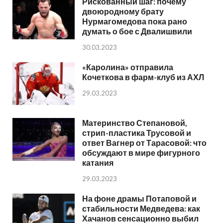
Рискованный шаг: почему
двоюродному брату
Нурмагомедова пока рано
думать о бое с Двалишвили
30.03.2023
«Каролина» отправила
Кочеткова в фарм-клуб из АХЛ
29.03.2023
Материнство Степановой,
стрип-пластика Трусовой и
ответ Вагнер от Тарасовой: что
обсуждают в мире фигурного
катания
29.03.2023
На фоне драмы Потаповой и
стабильности Медведева: как
Хачанов сенсационно выбил