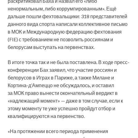
раскритиковал Баха и назвал его «либо
ненормальным, либо коррумпированным». Ещё
дальше пошли фехтовальщики: 318 представителей
данного вида спорта написали коллективное письмо
в МОК и Международную федерацию фехтования
(FIE) с требованием не позволить россиянам и
белорусам выступать на первенствах.
В итоге точка так и не была поставлена. В ходе пресс-
конференции Бах заявил, что участие россиян и
белорусов в Играх в Париже, а также Милане и
Кортина-д’Ампеццо не обсуждалось, и оставил
за МОК право вынести окончательный вердикт в
«надлежащий момент» — даже в том случае, если к
этому моменту те уже успешно пройдут отбор и
квалифицируются на первенство.
«На протяжении всего периода применения