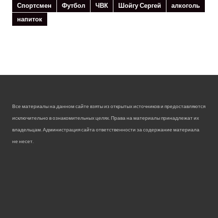
Спортсмен
Футбол
ЧВК
Шойгу Сергей
алкоголь
напиток
Все материалы на данном сайте взяты из открытых источников и предоставляются
исключительно в ознакомительных целях. Права на материалы принадлежат их
владельцам. Администрация сайта ответственности за содержание материала
не несет.