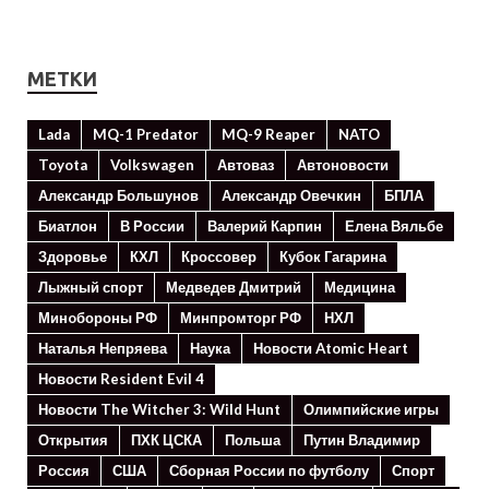
МЕТКИ
Lada
MQ-1 Predator
MQ-9 Reaper
NATO
Toyota
Volkswagen
Автоваз
Автоновости
Александр Большунов
Александр Овечкин
БПЛА
Биатлон
В России
Валерий Карпин
Елена Вяльбе
Здоровье
КХЛ
Кроссовер
Кубок Гагарина
Лыжный спорт
Медведев Дмитрий
Медицина
Минoбороны РФ
Минпромторг РФ
НХЛ
Наталья Непряева
Наука
Новости Atomic Heart
Новости Resident Evil 4
Новости The Witcher 3: Wild Hunt
Олимпийские игры
Открытия
ПХК ЦСКА
Польша
Путин Владимир
Россия
США
Сборная России по футболу
Спорт