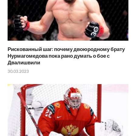
Рискованный шаг: почему двоюродному брату
Нурмагомедова пока рано думать о бое с
Двалишвили
30.03.2023