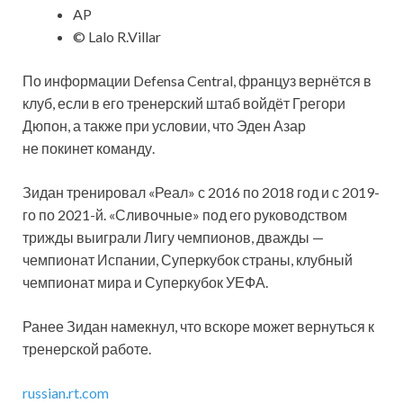
AP
© Lalo R.Villar
По информации Defensa Central, француз вернётся в
клуб, если в его тренерский штаб войдёт Грегори
Дюпон, а также при условии, что Эден Азар
не покинет команду.
Зидан тренировал «Реал» с 2016 по 2018 год и с 2019-
го по 2021-й. «Сливочные» под его руководством
трижды выиграли Лигу чемпионов, дважды —
чемпионат Испании, Суперкубок страны, клубный
чемпионат мира и Суперкубок УЕФА.
Ранее Зидан намекнул, что вскоре может вернуться к
тренерской работе.
russian.rt.com