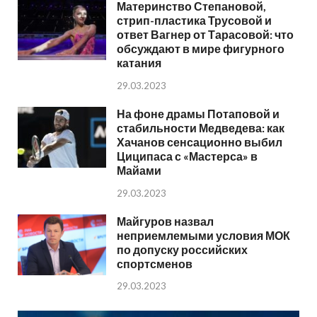
Материнство Степановой,
стрип-пластика Трусовой и
ответ Вагнер от Тарасовой: что
обсуждают в мире фигурного
катания
29.03.2023
На фоне драмы Потаповой и
стабильности Медведева: как
Хачанов сенсационно выбил
Циципаса с «Мастерса» в
Майами
29.03.2023
Майгуров назвал
неприемлемыми условия МОК
по допуску российских
спортсменов
29.03.2023