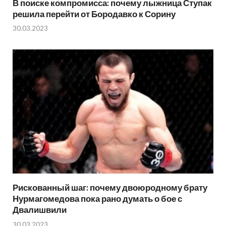
В поиске компромисса: почему лыжница Ступак
решила перейти от Бородавко к Сорину
30.03.2023
Рискованный шаг: почему двоюродному брату
Нурмагомедова пока рано думать о бое с
Двалишвили
30.03.2023