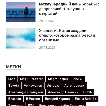
Международный день борьбы с
депрессией: 13 научных
открытий
28.03.2023
Ученые из Китая создали
стекло, которое разлагается в
организме
25.03.2023
МЕТКИ
Lada
MQ-1 Predator
MQ-9 Reaper
NATO
Toyota
Volkswagen
Автоваз
Автоновости
Александр Большунов
Александр Овечкин
БПЛА
Биатлон
В России
Валерий Карпин
Елена Вяльбе
Здоровье
КХЛ
Кроссовер
Кубок Гагарина