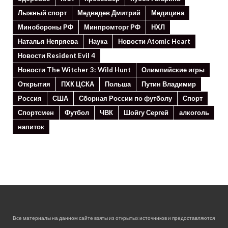
Лыжный спорт
Медведев Дмитрий
Медицина
Минoбороны РФ
Минпромторг РФ
НХЛ
Наталья Непряева
Наука
Новости Atomic Heart
Новости Resident Evil 4
Новости The Witcher 3: Wild Hunt
Олимпийские игры
Открытия
ПХК ЦСКА
Польша
Путин Владимир
Россия
США
Сборная России по футболу
Спорт
Спортсмен
Футбол
ЧВК
Шойгу Сергей
алкоголь
напиток
Все материалы на данном сайте взяты из открытых источников и предоставляются