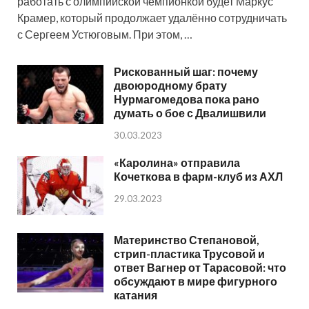
работать с олимпийской чемпионкой будет Маркус
Крамер, который продолжает удалённо сотрудничать
с Сергеем Устюговым. При этом, …
Рискованный шаг: почему
двоюродному брату
Нурмагомедова пока рано
думать о бое с Двалишвили
30.03.2023
«Каролина» отправила
Кочеткова в фарм-клуб из АХЛ
29.03.2023
Материнство Степановой,
стрип-пластика Трусовой и
ответ Вагнер от Тарасовой: что
обсуждают в мире фигурного
катания