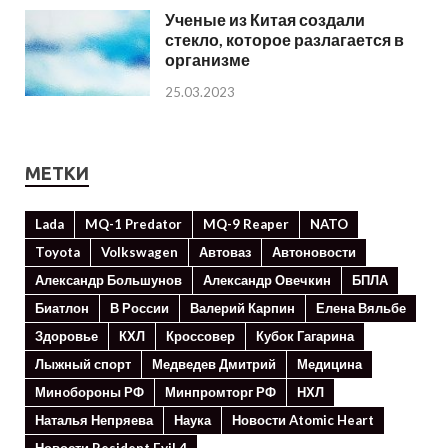
Ученые из Китая создали
стекло, которое разлагается в
организме
25.03.2023
МЕТКИ
Lada
MQ-1 Predator
MQ-9 Reaper
NATO
Toyota
Volkswagen
Автоваз
Автоновости
Александр Большунов
Александр Овечкин
БПЛА
Биатлон
В России
Валерий Карпин
Елена Вяльбе
Здоровье
КХЛ
Кроссовер
Кубок Гагарина
Лыжный спорт
Медведев Дмитрий
Медицина
Минoбороны РФ
Минпромторг РФ
НХЛ
Наталья Непряева
Наука
Новости Atomic Heart
Новости Resident Evil 4