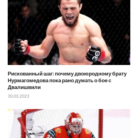
Рискованный шаг: почему двоюродному брату
Нурмагомедова пока рано думать о бое с
Двалишвили
30.03.2023