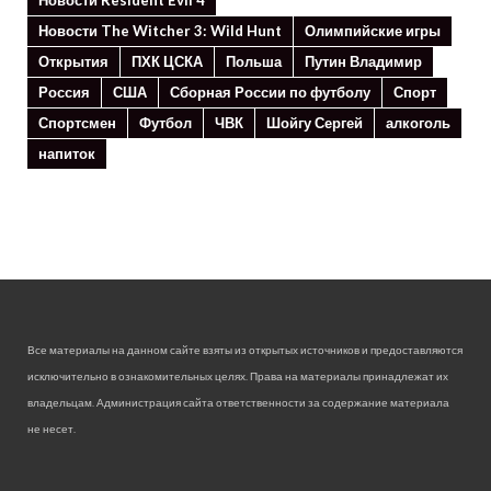
Новости The Witcher 3: Wild Hunt
Олимпийские игры
Открытия
ПХК ЦСКА
Польша
Путин Владимир
Россия
США
Сборная России по футболу
Спорт
Спортсмен
Футбол
ЧВК
Шойгу Сергей
алкоголь
напиток
Все материалы на данном сайте взяты из открытых источников и предоставляются
исключительно в ознакомительных целях. Права на материалы принадлежат их
владельцам. Администрация сайта ответственности за содержание материала
не несет.