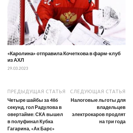
«Каролина» отправила Кочеткова в фарм-клуб
из АХЛ
29.03.2023
ПРЕДЫДУЩАЯ СТАТЬЯ
СЛЕДУЮЩАЯ СТАТЬЯ
Четыре шайбы за 486
Налоговые льготы для
секунд, гол Радулова в
владельцев
овертайме: СКА вышел
электрокаров продлят
в полуфинал Кубка
на три года
Гагарина, «Ак Барс»