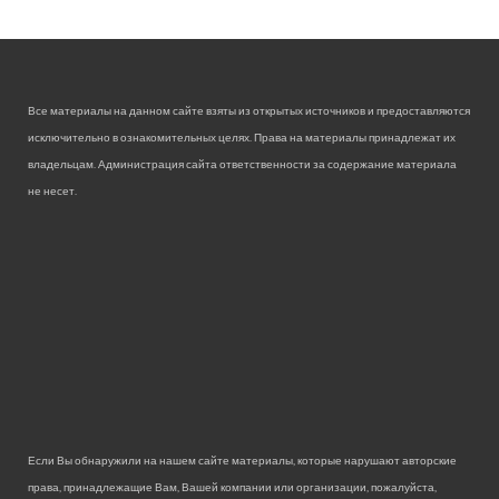
Все материалы на данном сайте взяты из открытых источников и предоставляются
исключительно в ознакомительных целях. Права на материалы принадлежат их
владельцам. Администрация сайта ответственности за содержание материала
не несет.
Если Вы обнаружили на нашем сайте материалы, которые нарушают авторские
права, принадлежащие Вам, Вашей компании или организации, пожалуйста,