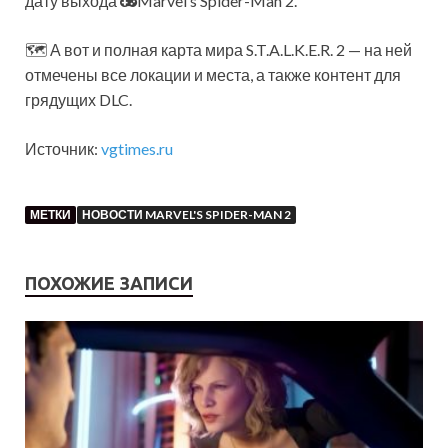
дату выхода
Marvel’s Spider-Man 2.
🗺 А вот и полная карта мира S.T.A.L.K.E.R. 2 — на ней
отмечены все локации и места, а также контент для
грядущих DLC.
Источник:
vgtimes.ru
МЕТКИ
НОВОСТИ MARVEL'S SPIDER-MAN 2
ПОХОЖИЕ ЗАПИСИ