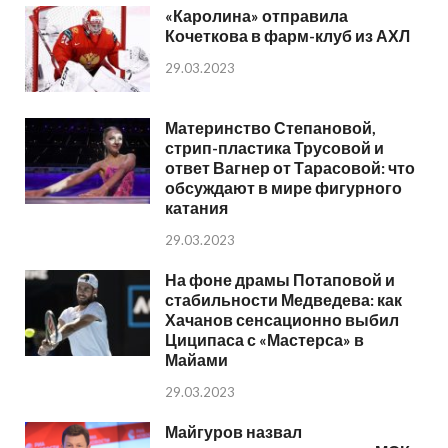
«Каролина» отправила
Кочеткова в фарм-клуб из АХЛ
29.03.2023
Материнство Степановой,
стрип-пластика Трусовой и
ответ Вагнер от Тарасовой: что
обсуждают в мире фигурного
катания
29.03.2023
На фоне драмы Потаповой и
стабильности Медведева: как
Хачанов сенсационно выбил
Циципаса с «Мастерса» в
Майами
29.03.2023
Майгуров назвал