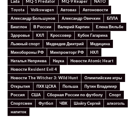
Lada
MQ-1 Predator
MQ-9 Reaper
NATO
Toyota
Volkswagen
Автоваз
Автоновости
Александр Большунов
Александр Овечкин
БПЛА
Биатлон
В России
Валерий Карпин
Елена Вяльбе
Здоровье
КХЛ
Кроссовер
Кубок Гагарина
Лыжный спорт
Медведев Дмитрий
Медицина
Минoбороны РФ
Минпромторг РФ
НХЛ
Наталья Непряева
Наука
Новости Atomic Heart
Новости Resident Evil 4
Новости The Witcher 3: Wild Hunt
Олимпийские игры
Открытия
ПХК ЦСКА
Польша
Путин Владимир
Россия
США
Сборная России по футболу
Спорт
Спортсмен
Футбол
ЧВК
Шойгу Сергей
алкоголь
напиток