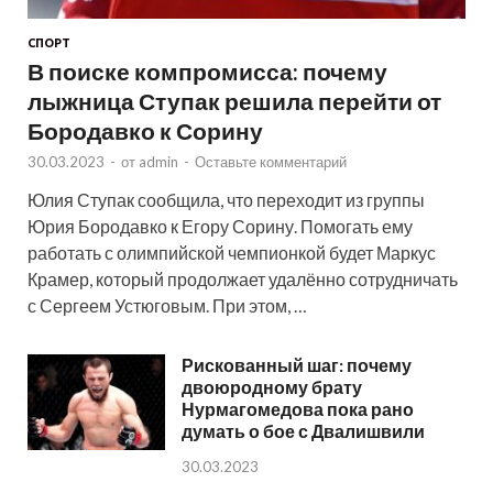
СПОРТ
В поиске компромисса: почему
лыжница Ступак решила перейти от
Бородавко к Сорину
30.03.2023
-
от
admin
-
Оставьте комментарий
Юлия Ступак сообщила, что переходит из группы
Юрия Бородавко к Егору Сорину. Помогать ему
работать с олимпийской чемпионкой будет Маркус
Крамер, который продолжает удалённо сотрудничать
с Сергеем Устюговым. При этом, …
Рискованный шаг: почему
двоюродному брату
Нурмагомедова пока рано
думать о бое с Двалишвили
30.03.2023