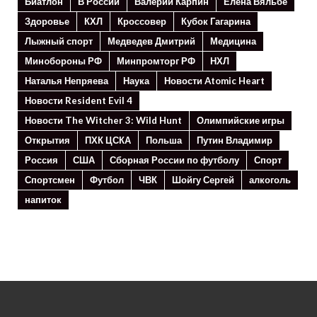
Биатлон
В России
Валерий Карпин
Елена Вяльбе
Здоровье
КХЛ
Кроссовер
Кубок Гагарина
Лыжный спорт
Медведев Дмитрий
Медицина
Минoбороны РФ
Минпромторг РФ
НХЛ
Наталья Непряева
Наука
Новости Atomic Heart
Новости Resident Evil 4
Новости The Witcher 3: Wild Hunt
Олимпийские игры
Открытия
ПХК ЦСКА
Польша
Путин Владимир
Россия
США
Сборная России по футболу
Спорт
Спортсмен
Футбол
ЧВК
Шойгу Сергей
алкоголь
напиток