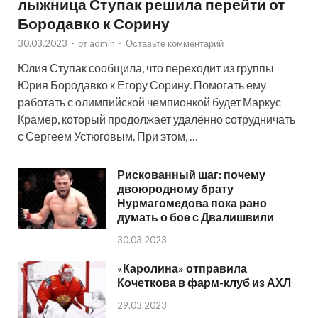
лыжница Ступак решила перейти от
Бородавко к Сорину
30.03.2023
-
от
admin
-
Оставьте комментарий
Юлия Ступак сообщила, что переходит из группы
Юрия Бородавко к Егору Сорину. Помогать ему
работать с олимпийской чемпионкой будет Маркус
Крамер, который продолжает удалённо сотрудничать
с Сергеем Устюговым. При этом, …
Рискованный шаг: почему
двоюродному брату
Нурмагомедова пока рано
думать о бое с Двалишвили
30.03.2023
«Каролина» отправила
Кочеткова в фарм-клуб из АХЛ
29.03.2023