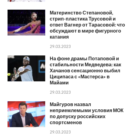
Материнство Степановой,
стрип-пластика Трусовой и
ответ Вагнер от Тарасовой: что
обсуждают в мире фигурного
катания
29.03.2023
На фоне драмы Потаповой и
стабильности Медведева: как
Хачанов сенсационно выбил
Циципаса с «Мастерса» в
Майами
29.03.2023
Майгуров назвал
неприемлемыми условия МОК
по допуску российских
спортсменов
29.03.2023