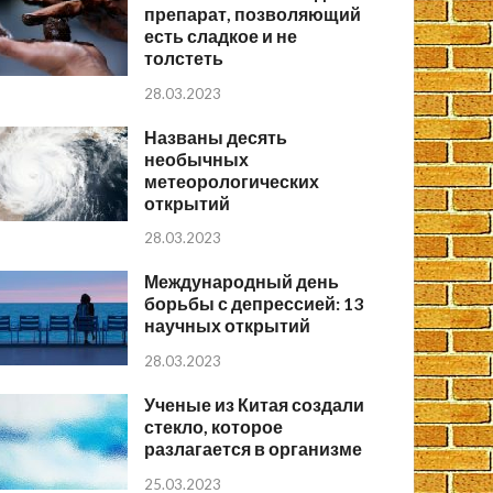
препарат, позволяющий
есть сладкое и не
толстеть
28.03.2023
Названы десять
необычных
метеорологических
открытий
28.03.2023
Международный день
борьбы с депрессией: 13
научных открытий
28.03.2023
Ученые из Китая создали
стекло, которое
разлагается в организме
25.03.2023