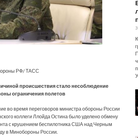
3
Ю
г
П
ч
п
бороны РФ/ ТАСС
У
ричиной происшествия стало несоблюдение
оны ограничения полетов
ние во время переговоров министра обороны России
нского коллеги Ллойда Остина было уделено обмену
ента с крушением беспилотника США над Черным
ду в Минобороны России.