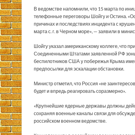
В ведомстве напомнили, что 15 марта по ин
телефонные переговоры Шойгу и Остина. «О
причинах и последствиях инцидента с круше
марта с. г. в Черном море», — заявили в мини
Шойгу указал американскому коллеге, что п
Соединенными Штатами заявленной РФ зоны о
беспилотников США у побережья Крыма имею
предпосылки для эскалации обстановки.
Министр отметил, что Россия «не заинтересов
будет и впредь реагировать соразмерно».
«Крупнейшие ядерные державы должны дейст
сохраняя военные каналы связи для обсужде
российском военном ведомстве.