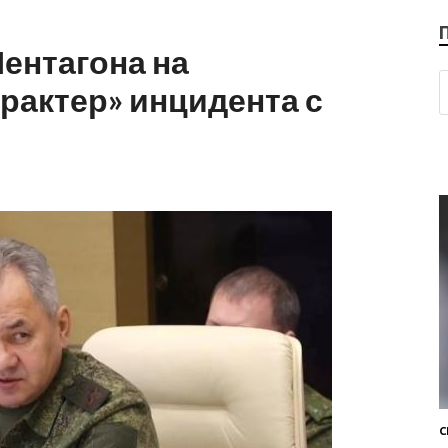
ентагона на
рактер» инцидента с
С