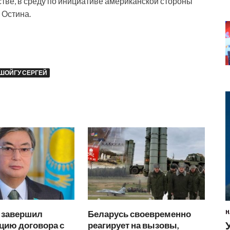
тве, в среду по инициативе американской стороны
 Остина.
ШОЙГУ СЕРГЕЙ
н завершил
Беларусь своевременно
Н
цию договора с
реагирует на вызовы,