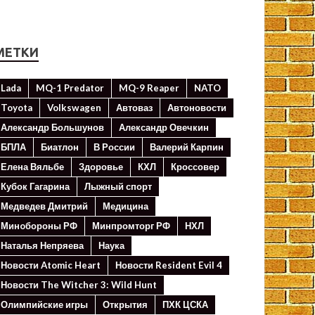
МЕТКИ
Lada
MQ-1 Predator
MQ-9 Reaper
NATO
Toyota
Volkswagen
Автоваз
Автоновости
Александр Большунов
Александр Овечкин
БПЛА
Биатлон
В России
Валерий Карпин
Елена Вяльбе
Здоровье
КХЛ
Кроссовер
Кубок Гагарина
Лыжный спорт
Медведев Дмитрий
Медицина
Минoбороны РФ
Минпромторг РФ
НХЛ
Наталья Непряева
Наука
Новости Atomic Heart
Новости Resident Evil 4
Новости The Witcher 3: Wild Hunt
Олимпийские игры
Открытия
ПХК ЦСКА