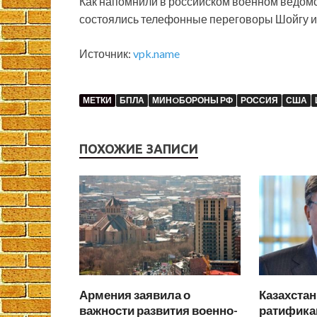
Как напомнили в российском военном ведомс
состоялись телефонные переговоры Шойгу и
Источник:
vpk.name
МЕТКИ
БПЛА
МИНOБОРОНЫ РФ
РОССИЯ
США
ПОХОЖИЕ ЗАПИСИ
Армения заявила о
Казахста
важности развития военно-
ратифика