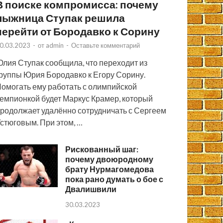
В поиске компромисса: почему
лыжница Ступак решила
перейти от Бородавко к Сорину
0.03.2023
-
от
admin
-
Оставьте комментарий
лия Ступак сообщила, что переходит из
руппы Юрия Бородавко к Егору Сорину.
омогать ему работать с олимпийской
емпионкой будет Маркус Крамер, который
родолжает удалённо сотрудничать с Сергеем
стюговым. При этом, …
Рискованный шаг:
почему двоюродному
брату Нурмагомедова
пока рано думать о бое с
Двалишвили
30.03.2023