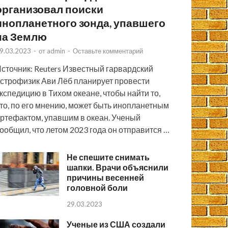
организовал поиски
инопланетного зонда, упавшего
на Землю
9.03.2023
-
от
admin
-
Оставьте комментарий
сточник: Reuters Известный гарвардский
строфизик Ави Лёб планирует провести
кспедицию в Тихом океане, чтобы найти то,
то, по его мнению, может быть инопланетным
ртефактом, упавшим в океан. Ученый
ообщил, что летом 2023 года он отправится …
Не спешите снимать
шапки. Врачи объяснили
причины весенней
головной боли
29.03.2023
Ученые из США создали