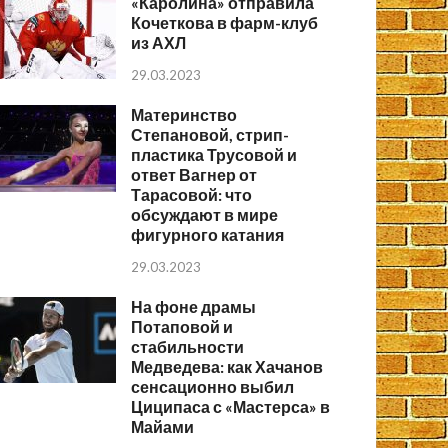
«Каролина» отправила
Кочеткова в фарм-клуб
из АХЛ
29.03.2023
Материнство
Степановой, стрип-
пластика Трусовой и
ответ Вагнер от
Тарасовой: что
обсуждают в мире
фигурного катания
29.03.2023
На фоне драмы
Потаповой и
стабильности
Медведева: как Хачанов
сенсационно выбил
Циципаса с «Мастерса» в
Майами