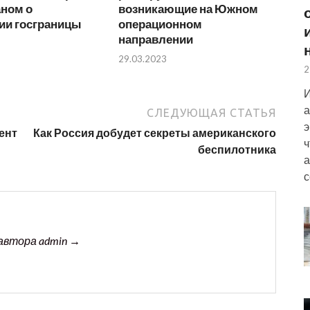
аном о
возникающие на Южном
ии госграницы
операционном
направлении
29.03.2023
2
И
а
СЛЕДУЮЩАЯ СТАТЬЯ
э
ент
Как Россия добудет секреты американского
ч
беспилотника
а
с
автора admin →