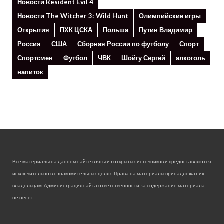
Новости Resident Evil 4
Новости The Witcher 3: Wild Hunt
Олимпийские игры
Открытия
ПХК ЦСКА
Польша
Путин Владимир
Россия
США
Сборная России по футболу
Спорт
Спортсмен
Футбол
ЧВК
Шойгу Сергей
алкоголь
напиток
Все материалы на данном сайте взяты из открытых источников и предоставляются
исключительно в ознакомительных целях. Права на материалы принадлежат их
владельцам. Администрация сайта ответственности за содержание материала
не несет.