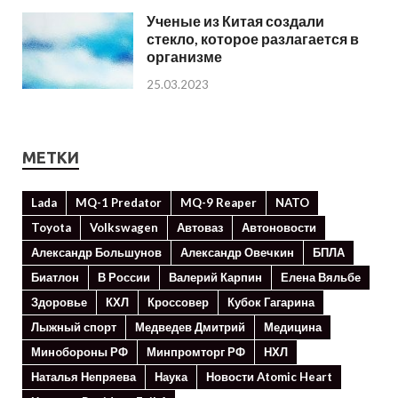
Ученые из Китая создали
стекло, которое разлагается в
организме
25.03.2023
МЕТКИ
Lada
MQ-1 Predator
MQ-9 Reaper
NATO
Toyota
Volkswagen
Автоваз
Автоновости
Александр Большунов
Александр Овечкин
БПЛА
Биатлон
В России
Валерий Карпин
Елена Вяльбе
Здоровье
КХЛ
Кроссовер
Кубок Гагарина
Лыжный спорт
Медведев Дмитрий
Медицина
Минoбороны РФ
Минпромторг РФ
НХЛ
Наталья Непряева
Наука
Новости Atomic Heart