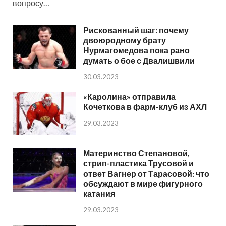
вопросу…
Рискованный шаг: почему
двоюродному брату
Нурмагомедова пока рано
думать о бое с Двалишвили
30.03.2023
«Каролина» отправила
Кочеткова в фарм-клуб из АХЛ
29.03.2023
Материнство Степановой,
стрип-пластика Трусовой и
ответ Вагнер от Тарасовой: что
обсуждают в мире фигурного
катания
29.03.2023