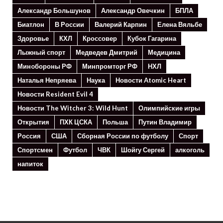
Александр Большунов
Александр Овечкин
БПЛА
Биатлон
В России
Валерий Карпин
Елена Вяльбе
Здоровье
КХЛ
Кроссовер
Кубок Гагарина
Лыжный спорт
Медведев Дмитрий
Медицина
Минoбороны РФ
Минпромторг РФ
НХЛ
Наталья Непряева
Наука
Новости Atomic Heart
Новости Resident Evil 4
Новости The Witcher 3: Wild Hunt
Олимпийские игры
Открытия
ПХК ЦСКА
Польша
Путин Владимир
Россия
США
Сборная России по футболу
Спорт
Спортсмен
Футбол
ЧВК
Шойгу Сергей
алкоголь
напиток