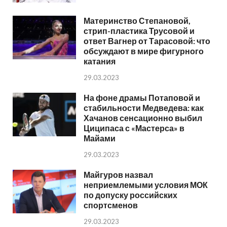
Материнство Степановой,
стрип-пластика Трусовой и
ответ Вагнер от Тарасовой: что
обсуждают в мире фигурного
катания
29.03.2023
На фоне драмы Потаповой и
стабильности Медведева: как
Хачанов сенсационно выбил
Циципаса с «Мастерса» в
Майами
29.03.2023
Майгуров назвал
неприемлемыми условия МОК
по допуску российских
спортсменов
29.03.2023