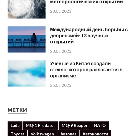
метеорологических открытий
28.03.2023
Международный день борьбы с
депрессией: 13 научных
открытий
28.03.2023
Ученые из Китая создали
стекло, которое разлагается в
организме
25.03.2023
МЕТКИ
Lada
MQ-1 Predator
MQ-9 Reaper
NATO
Toyota
Volkswagen
Автоваз
Автоновости