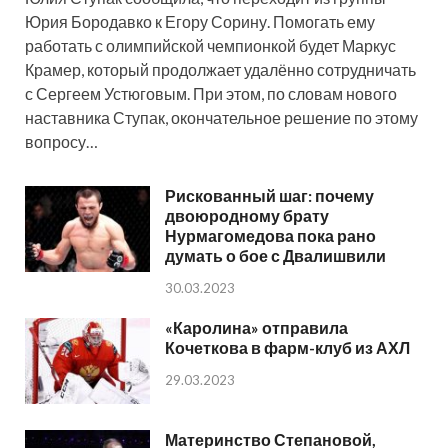
Юрия Бородавко к Егору Сорину. Помогать ему
работать с олимпийской чемпионкой будет Маркус
Крамер, который продолжает удалённо сотрудничать
с Сергеем Устюговым. При этом, по словам нового
наставника Ступак, окончательное решение по этому
вопросу…
Рискованный шаг: почему
двоюродному брату
Нурмагомедова пока рано
думать о бое с Двалишвили
30.03.2023
«Каролина» отправила
Кочеткова в фарм-клуб из АХЛ
29.03.2023
Материнство Степановой,