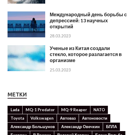
Международный день борьбы с
депрессией: 13 научных
открытий
28.03.2023
Ученые из Китая создали
стекло, которое разлагается в
организме
25.03.2023
МЕТКИ
Lada
MQ-1 Predator
MQ-9 Reaper
NATO
Toyota
Volkswagen
Автоваз
Автоновости
Александр Большунов
Александр Овечкин
БПЛА
Биатлон
В России
Валерий Карпин
Елена Вяльбе