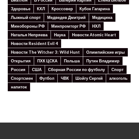
Здоровье
КХЛ
Кроссовер
Кубок Гагарина
Лыжный спорт
Медведев Дмитрий
Медицина
Минoбороны РФ
Минпромторг РФ
НХЛ
Наталья Непряева
Наука
Новости Atomic Heart
Новости Resident Evil 4
Новости The Witcher 3: Wild Hunt
Олимпийские игры
Открытия
ПХК ЦСКА
Польша
Путин Владимир
Россия
США
Сборная России по футболу
Спорт
Спортсмен
Футбол
ЧВК
Шойгу Сергей
алкоголь
напиток