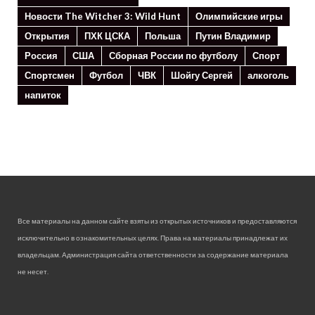
Новости The Witcher 3: Wild Hunt
Олимпийские игры
Открытия
ПХК ЦСКА
Польша
Путин Владимир
Россия
США
Сборная России по футболу
Спорт
Спортсмен
Футбол
ЧВК
Шойгу Сергей
алкоголь
напиток
Все материалы на данном сайте взяты из открытых источников и предоставляются
исключительно в ознакомительных целях. Права на материалы принадлежат их
владельцам. Администрация сайта ответственности за содержание материала
не несет.