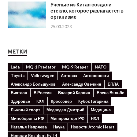
Ученые из Китая создали
стекло, которое разлагается в
организме
25.03.2023
МЕТКИ
Lada
MQ-1 Predator
MQ-9 Reaper
NATO
Toyota
Volkswagen
Автоваз
Автоновости
Александр Большунов
Александр Овечкин
БПЛА
Биатлон
В России
Валерий Карпин
Елена Вяльбе
Здоровье
КХЛ
Кроссовер
Кубок Гагарина
Лыжный спорт
Медведев Дмитрий
Медицина
Минoбороны РФ
Минпромторг РФ
НХЛ
Наталья Непряева
Наука
Новости Atomic Heart
Новости Resident Evil 4