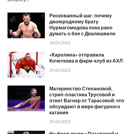
Рискованный шаг: почему
двоюродному брату
Нурмагомедова пока рано
думать о бое с Двалишвили
30.03.2023
«Каролина» отправила
Кочеткова в фарм-клуб из АХЛ
29.03.2023
Материнство Степановой,
стрип-пластика Трусовой и
ответ Вагнер от Тарасовой: что
обсуждают в мире фигурного
катания
29.03.2023
На фоне драмы Потаповой и