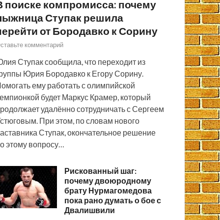
В поиске компромисса: почему
лыжница Ступак решила
перейти от Бородавко к Сорину
ставьте комментарий
лия Ступак сообщила, что переходит из
руппы Юрия Бородавко к Егору Сорину.
омогать ему работать с олимпийской
емпионкой будет Маркус Крамер, который
родолжает удалённо сотрудничать с Сергеем
стюговым. При этом, по словам нового
аставника Ступак, окончательное решение
о этому вопросу…
Рискованный шаг:
почему двоюродному
брату Нурмагомедова
пока рано думать о бое с
Двалишвили