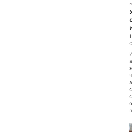
Н
О
И
а
э
ч
а
с
с
о
п