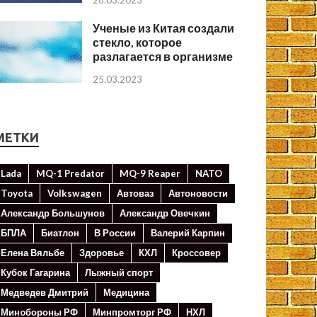
28.03.2023
Ученые из Китая создали
стекло, которое
разлагается в организме
25.03.2023
МЕТКИ
Lada
MQ-1 Predator
MQ-9 Reaper
NATO
Toyota
Volkswagen
Автоваз
Автоновости
Александр Большунов
Александр Овечкин
БПЛА
Биатлон
В России
Валерий Карпин
Елена Вяльбе
Здоровье
КХЛ
Кроссовер
Кубок Гагарина
Лыжный спорт
Медведев Дмитрий
Медицина
Минoбороны РФ
Минпромторг РФ
НХЛ