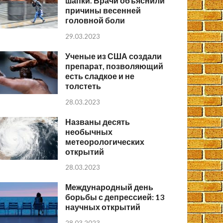
шапки. Врачи объяснили
причины весенней
головной боли
29.03.2023
Ученые из США создали
препарат, позволяющий
есть сладкое и не
толстеть
28.03.2023
Названы десять
необычных
метеорологических
открытий
28.03.2023
Международный день
борьбы с депрессией: 13
научных открытий