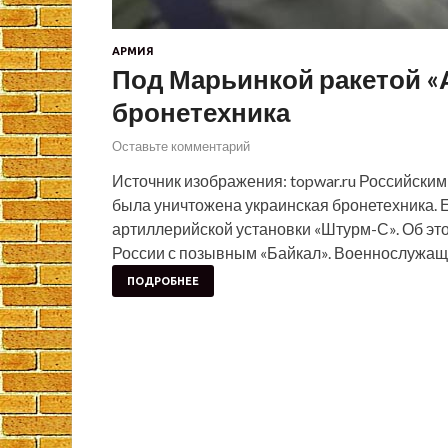
АРМИЯ
Под Марьинкой ракетой «
бронетехника
Оставьте комментарий
Источник изображения: topwar.ru Российски
была уничтожена украинская бронетехника. 
артиллерийской установки «Штурм-С». Об э
России с позывным «Байкал». Военнослужащ
ПОДРОБНЕЕ