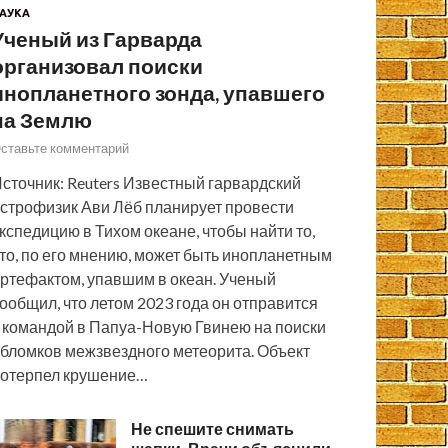
АУКА
Ученый из Гарварда
организовал поиски
инопланетного зонда, упавшего
на Землю
ставьте комментарий
сточник: Reuters Известный гарвардский
строфизик Ави Лёб планирует провести
кспедицию в Тихом океане, чтобы найти то,
то, по его мнению, может быть инопланетным
ртефактом, упавшим в океан. Ученый
ообщил, что летом 2023 года он отправится
 командой в Папуа-Новую Гвинею на поиски
бломков межзвездного метеорита. Объект
отерпел крушение…
Не спешите снимать