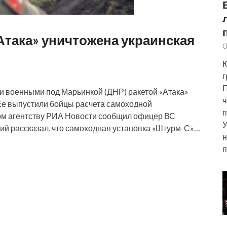
Атака» уничтожена украинская
О
Ю
г
П
ми военными под Марьинкой (ДНР) ракетой «Атака»
ч
Ее выпустили бойцы расчета самоходной
п
том агентству РИА Новости сообщил офицер ВС
У
ий рассказал, что самоходная установка «Штурм-С»…
н
п