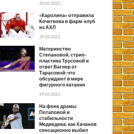
30.03.2023
«Каролина» отправила
Кочеткова в фарм-клуб
из АХЛ
29.03.2023
Материнство
Степановой, стрип-
пластика Трусовой и
ответ Вагнер от
Тарасовой: что
обсуждают в мире
фигурного катания
29.03.2023
На фоне драмы
Потаповой и
стабильности
Медведева: как Хачанов
сенсационно выбил