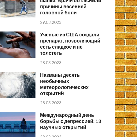
шапки. Врачи объяснили
причины весенней
головной боли
29.03.2023
Ученые из США создали
препарат, позволяющий
есть сладкое и не
толстеть
28.03.2023
Названы десять
необычных
метеорологических
открытий
28.03.2023
Международный день
борьбы с депрессией: 13
научных открытий