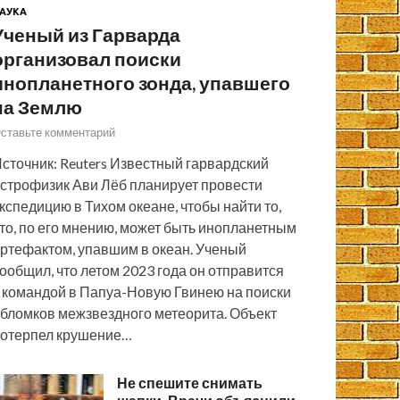
АУКА
Ученый из Гарварда
организовал поиски
инопланетного зонда, упавшего
на Землю
ставьте комментарий
сточник: Reuters Известный гарвардский
строфизик Ави Лёб планирует провести
кспедицию в Тихом океане, чтобы найти то,
то, по его мнению, может быть инопланетным
ртефактом, упавшим в океан. Ученый
ообщил, что летом 2023 года он отправится
 командой в Папуа-Новую Гвинею на поиски
бломков межзвездного метеорита. Объект
отерпел крушение…
Не спешите снимать