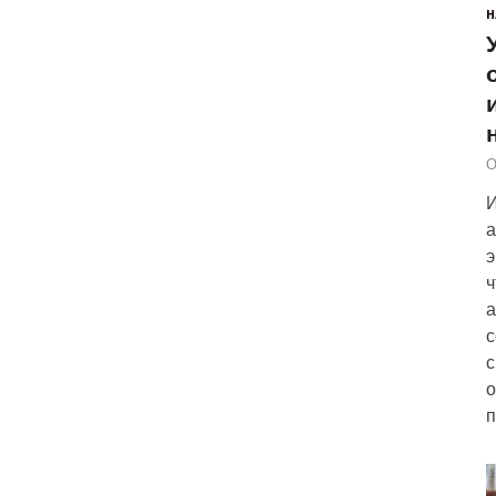
Н
О
И
а
э
ч
а
с
с
о
п