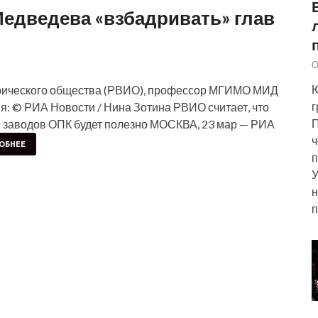
едведева «взбадривать» глав
О
Ю
орического общества (РВИО), профессор МГИМО МИД
г
я: © РИА Новости / Нина Зотина РВИО считает, что
П
 заводов ОПК будет полезно МОСКВА, 23 мар — РИА
ч
ОБНЕЕ
п
У
н
п