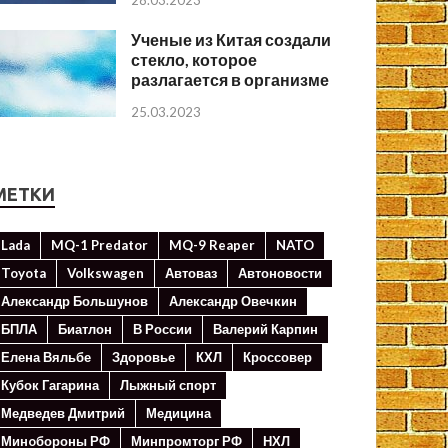
28.03.2023
Ученые из Китая создали
стекло, которое
разлагается в организме
25.03.2023
МЕТКИ
Lada
MQ-1 Predator
MQ-9 Reaper
NATO
Toyota
Volkswagen
Автоваз
Автоновости
Александр Большунов
Александр Овечкин
БПЛА
Биатлон
В России
Валерий Карпин
Елена Вяльбе
Здоровье
КХЛ
Кроссовер
Кубок Гагарина
Лыжный спорт
Медведев Дмитрий
Медицина
Минoбороны РФ
Минпромторг РФ
НХЛ