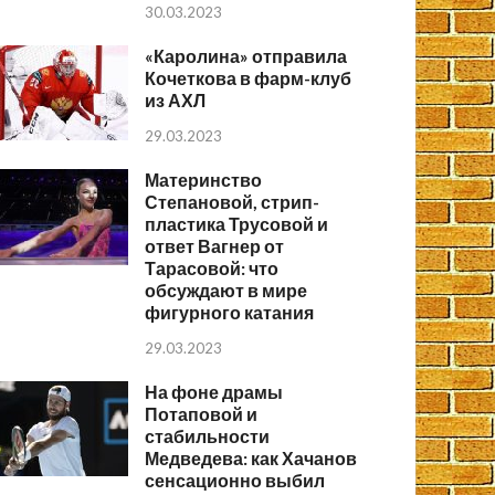
30.03.2023
«Каролина» отправила
Кочеткова в фарм-клуб
из АХЛ
29.03.2023
Материнство
Степановой, стрип-
пластика Трусовой и
ответ Вагнер от
Тарасовой: что
обсуждают в мире
фигурного катания
29.03.2023
На фоне драмы
Потаповой и
стабильности
Медведева: как Хачанов
сенсационно выбил