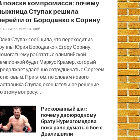
В поиске компромисса: почему
лыжница Ступак решила
перейти от Бородавко к Сорину
ставьте комментарий
лия Ступак сообщила, что переходит из
руппы Юрия Бородавко к Егору Сорину.
омогать ему работать с олимпийской
емпионкой будет Маркус Крамер, который
родолжает удалённо сотрудничать с Сергеем
стюговым. При этом, по словам нового
аставника Ступак, окончательное решение
о этому вопросу…
Рискованный шаг:
почему двоюродному
брату Нурмагомедова
пока рано думать о бое с
Двалишвили