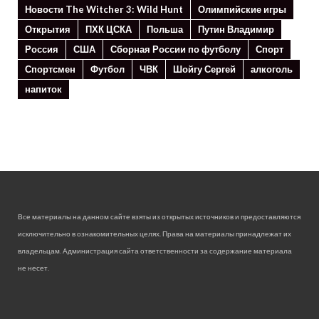
Новости The Witcher 3: Wild Hunt
Олимпийские игры
Открытия
ПХК ЦСКА
Польша
Путин Владимир
Россия
США
Сборная России по футболу
Спорт
Спортсмен
Футбол
ЧВК
Шойгу Сергей
алкоголь
напиток
Все материалы на данном сайте взяты из открытых источников и предоставляются
исключительно в ознакомительных целях. Права на материалы принадлежат их
владельцам. Администрация сайта ответственности за содержание материала
не несет.