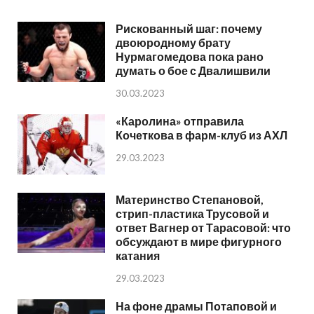
Рискованный шаг: почему
двоюродному брату
Нурмагомедова пока рано
думать о бое с Двалишвили
30.03.2023
«Каролина» отправила
Кочеткова в фарм-клуб из АХЛ
29.03.2023
Материнство Степановой,
стрип-пластика Трусовой и
ответ Вагнер от Тарасовой: что
обсуждают в мире фигурного
катания
29.03.2023
На фоне драмы Потаповой и