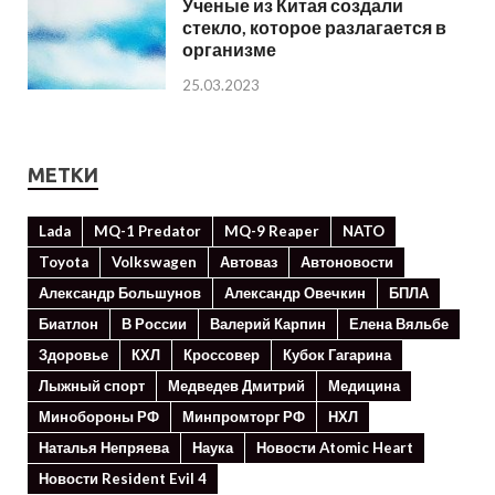
Ученые из Китая создали
стекло, которое разлагается в
организме
25.03.2023
МЕТКИ
Lada
MQ-1 Predator
MQ-9 Reaper
NATO
Toyota
Volkswagen
Автоваз
Автоновости
Александр Большунов
Александр Овечкин
БПЛА
Биатлон
В России
Валерий Карпин
Елена Вяльбе
Здоровье
КХЛ
Кроссовер
Кубок Гагарина
Лыжный спорт
Медведев Дмитрий
Медицина
Минoбороны РФ
Минпромторг РФ
НХЛ
Наталья Непряева
Наука
Новости Atomic Heart
Новости Resident Evil 4