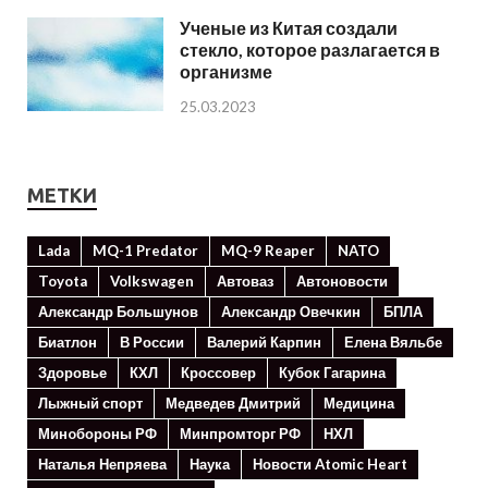
Ученые из Китая создали
стекло, которое разлагается в
организме
25.03.2023
МЕТКИ
Lada
MQ-1 Predator
MQ-9 Reaper
NATO
Toyota
Volkswagen
Автоваз
Автоновости
Александр Большунов
Александр Овечкин
БПЛА
Биатлон
В России
Валерий Карпин
Елена Вяльбе
Здоровье
КХЛ
Кроссовер
Кубок Гагарина
Лыжный спорт
Медведев Дмитрий
Медицина
Минoбороны РФ
Минпромторг РФ
НХЛ
Наталья Непряева
Наука
Новости Atomic Heart