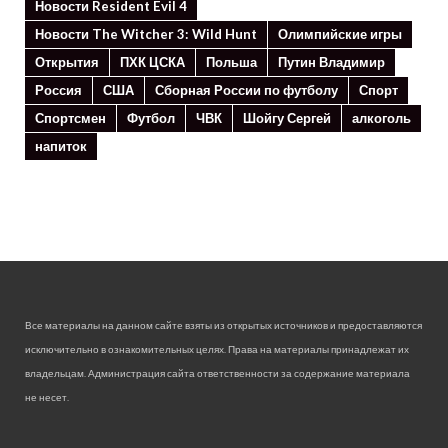
Новости Resident Evil 4
Новости The Witcher 3: Wild Hunt
Олимпийские игры
Открытия
ПХК ЦСКА
Польша
Путин Владимир
Россия
США
Сборная России по футболу
Спорт
Спортсмен
Футбол
ЧВК
Шойгу Сергей
алкоголь
напиток
Все материалы на данном сайте взяты из открытых источников и предоставляются
исключительно в ознакомительных целях. Права на материалы принадлежат их
владельцам. Администрация сайта ответственности за содержание материала
не несет.