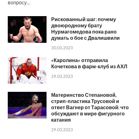
вопросу…
Рискованный шаг: почему
двоюродному брату
Нурмагомедова пока рано
думать о бое с Двалишвили
30.03.2023
«Каролина» отправила
Кочеткова в фарм-клуб из АХЛ
29.03.2023
Материнство Степановой,
стрип-пластика Трусовой и
ответ Вагнер от Тарасовой: что
обсуждают в мире фигурного
катания
29.03.2023