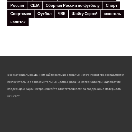
Россия
США
Сборная России по футболу
Спорт
Спортсмен
Футбол
ЧВК
Шойгу Сергей
алкоголь
напиток
Все материалы на данном сайте взяты из открытых источников и предоставляются
исключительно в ознакомительных целях. Права на материалы принадлежат их
владельцам. Администрация сайта ответственности за содержание материала
не несет.