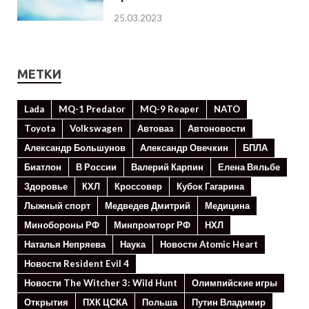
25.03.2023
МЕТКИ
Lada
MQ-1 Predator
MQ-9 Reaper
NATO
Toyota
Volkswagen
Автоваз
Автоновости
Александр Большунов
Александр Овечкин
БПЛА
Биатлон
В России
Валерий Карпин
Елена Вяльбе
Здоровье
КХЛ
Кроссовер
Кубок Гагарина
Лыжный спорт
Медведев Дмитрий
Медицина
Минoбороны РФ
Минпромторг РФ
НХЛ
Наталья Непряева
Наука
Новости Atomic Heart
Новости Resident Evil 4
Новости The Witcher 3: Wild Hunt
Олимпийские игры
Открытия
ПХК ЦСКА
Польша
Путин Владимир