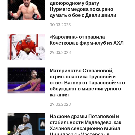
двоюродному брату
Нурмагомедова пока рано
думать о бое с Двалишвили
30.03.2023
«Каролина» отправила
Кочеткова в фарм-клуб из АХЛ
29.03.2023
Материнство Степановой,
стрип-пластика Трусовой и
ответ Вагнер от Тарасовой: что
обсуждают в мире фигурного
катания
29.03.2023
На фоне драмы Потаповой и
стабильности Медведева: как
Хачанов сенсационно выбил
Циципаса с «Мастерса» в