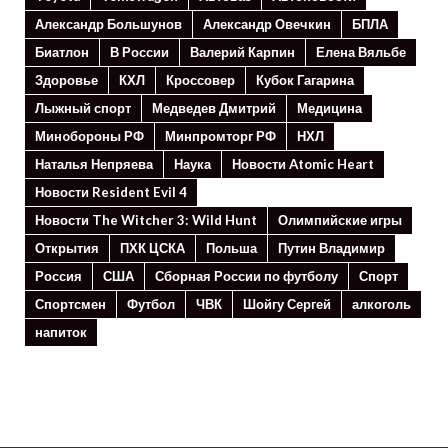
Александр Большунов
Александр Овечкин
БПЛА
Биатлон
В России
Валерий Карпин
Елена Вяльбе
Здоровье
КХЛ
Кроссовер
Кубок Гагарина
Лыжный спорт
Медведев Дмитрий
Медицина
Минoбороны РФ
Минпромторг РФ
НХЛ
Наталья Непряева
Наука
Новости Atomic Heart
Новости Resident Evil 4
Новости The Witcher 3: Wild Hunt
Олимпийские игры
Открытия
ПХК ЦСКА
Польша
Путин Владимир
Россия
США
Сборная России по футболу
Спорт
Спортсмен
Футбол
ЧВК
Шойгу Сергей
алкоголь
напиток