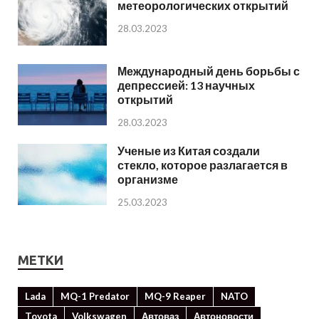
метеорологических открытий
28.03.2023
Международный день борьбы с
депрессией: 13 научных
открытий
28.03.2023
Ученые из Китая создали
стекло, которое разлагается в
организме
25.03.2023
МЕТКИ
Lada
MQ-1 Predator
MQ-9 Reaper
NATO
Toyota
Volkswagen
Автоваз
Автоновости