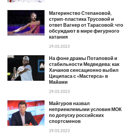
Материнство Степановой,
стрип-пластика Трусовой и
ответ Вагнер от Тарасовой: что
обсуждают в мире фигурного
катания
29.03.2023
На фоне драмы Потаповой и
стабильности Медведева: как
Хачанов сенсационно выбил
Циципаса с «Мастерса» в
Майами
29.03.2023
Майгуров назвал
неприемлемыми условия МОК
по допуску российских
спортсменов
29.03.2023