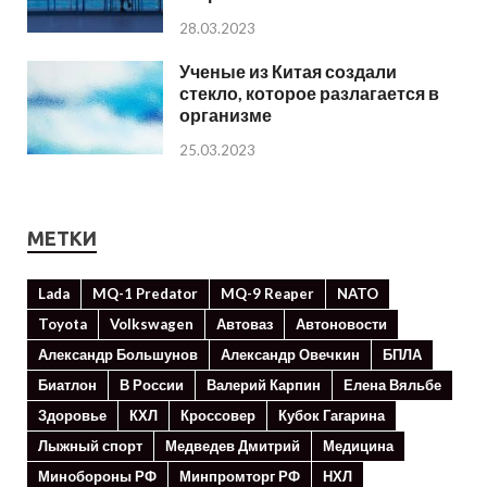
28.03.2023
Ученые из Китая создали
стекло, которое разлагается в
организме
25.03.2023
МЕТКИ
Lada
MQ-1 Predator
MQ-9 Reaper
NATO
Toyota
Volkswagen
Автоваз
Автоновости
Александр Большунов
Александр Овечкин
БПЛА
Биатлон
В России
Валерий Карпин
Елена Вяльбе
Здоровье
КХЛ
Кроссовер
Кубок Гагарина
Лыжный спорт
Медведев Дмитрий
Медицина
Минoбороны РФ
Минпромторг РФ
НХЛ