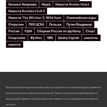
Наталья Непряева
Наука
Новости Atomic Heart
Новости Resident Evil 4
Новости The Witcher 3: Wild Hunt
Олимпийские игры
Открытия
ПХК ЦСКА
Польша
Путин Владимир
Россия
США
Сборная России по футболу
Спорт
Спортсмен
Футбол
ЧВК
Шойгу Сергей
алкоголь
напиток
Все материалы на данном сайте взяты из открытых источников и предоставляются
исключительно в ознакомительных целях. Права на материалы принадлежат их
владельцам. Администрация сайта ответственности за содержание материала
не несет.