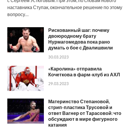
с Сергеем Устюговым. При этом, по словам нового
наставника Ступак, окончательное решение по этому
вопросу…
Рискованный шаг: почему
двоюродному брату
Нурмагомедова пока рано
думать о бое с Двалишвили
30.03.2023
«Каролина» отправила
Кочеткова в фарм-клуб из АХЛ
29.03.2023
Материнство Степановой,
стрип-пластика Трусовой и
ответ Вагнер от Тарасовой: что
обсуждают в мире фигурного
катания