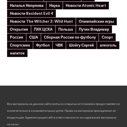
Наталья Непряева
Наука
Новости Atomic Heart
Новости Resident Evil 4
Новости The Witcher 3: Wild Hunt
Олимпийские игры
Открытия
ПХК ЦСКА
Польша
Путин Владимир
Россия
США
Сборная России по футболу
Спорт
Спортсмен
Футбол
ЧВК
Шойгу Сергей
алкоголь
напиток
Все материалы на данном сайте взяты из открытых источников и предоставляются
исключительно в ознакомительных целях. Права на материалы принадлежат их
владельцам. Администрация сайта ответственности за содержание материала
не несет.