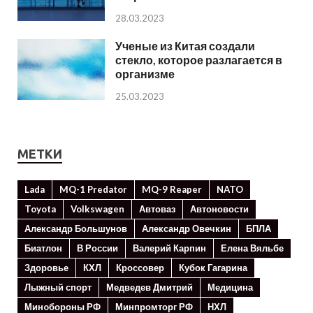
28.03.2023
Ученые из Китая создали
стекло, которое разлагается в
организме
25.03.2023
МЕТКИ
Lada
MQ-1 Predator
MQ-9 Reaper
NATO
Toyota
Volkswagen
Автоваз
Автоновости
Александр Большунов
Александр Овечкин
БПЛА
Биатлон
В России
Валерий Карпин
Елена Вяльбе
Здоровье
КХЛ
Кроссовер
Кубок Гагарина
Лыжный спорт
Медведев Дмитрий
Медицина
Минoбороны РФ
Минпромторг РФ
НХЛ